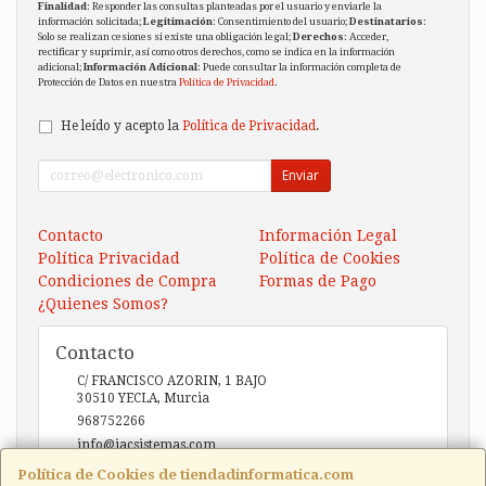
Finalidad
: Responder las consultas planteadas por el usuario y enviarle la
información solicitada;
Legitimación
: Consentimiento del usuario;
Destinatarios
:
Solo se realizan cesiones si existe una obligación legal;
Derechos
: Acceder,
rectificar y suprimir, así como otros derechos, como se indica en la información
adicional;
Información Adicional
: Puede consultar la información completa de
Protección de Datos en nuestra
Política de Privacidad
.
He leído y acepto la
Política de Privacidad
.
Enviar
Contacto
Información Legal
Política Privacidad
Política de Cookies
Condiciones de Compra
Formas de Pago
¿Quienes Somos?
Contacto
C/ FRANCISCO AZORIN, 1 BAJO
30510
YECLA
,
Murcia
968752266
info@iacsistemas.com
Política de Cookies de tiendadinformatica.com