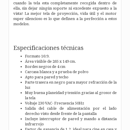
cuando la tela esta completamente recogida dentro de
ella, sin dejar ningún soporte ni excedente expuesto a la
vista! La mejor tela de proyección, vida útil y el motor
super silencioso es lo que definen a la perfección a estos
modelos.
Especificaciones técnicas
Formato 16:9.
Área visible de 265 x 149 cm.
Bordes negros de 4 cm
Carcasa blanca y a prueba de polvo
Apto para pared y techo
Parte trasera en negro para mayor refracción de la
luz
Muy buena planeidad y tensión gracias al grosor de
la tela
Voltaje 230 VAC- Frecuencia 50Hz
Salida del cable de alimentación por el lado
derecho visto desde frente de la pantalla
Incluye interruptor de pared y mando a distancia
infrarrojo
Factor de ganancia de 1.2, ideal para cine en casa y