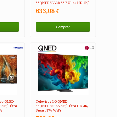
55QNED8EB3B 55"/ Ultra HD 4K/
Smart TV/ WiFi
633,08 €
Comprar
Neo QLED
Televisor LG QNED
55"/ Ultra
55QNED83B6A 55"/ Ultra HD 4K/
Fi
Smart TV/ WiFi