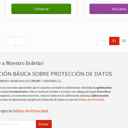
Comprar
Avísame
Ant.
01
02
 a Nuestro Boletín!
IÓN BÁSICA SOBRE PROTECCIÓN DE DATOS
ENIERIA AVANZADA DE COMUNIC. Y SISTEMAS, S.L.
r las consultas planteadas por el usuario y enviarle la información solicitada;
Legitimación
:
usuario;
Destinatarios
: Solo se realizan cesiones si existe una obligación legal;
Derechos
:
 suprimir, así como otros derechos, como se indica en la información adicional;
Información
nsultar la información completa de Protección de Datos en nuestra
Política de Privacidad
.
cepto la
Política de Privacidad
.
Enviar