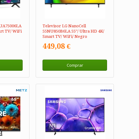
5UA75006LA
Televisor LG NanoCell
rt TV/ WiFi
55NU850B6LA 55"/ Ultra HD 4K/
Smart TV/ WiFi/ Negro
449,08 €
Comprar