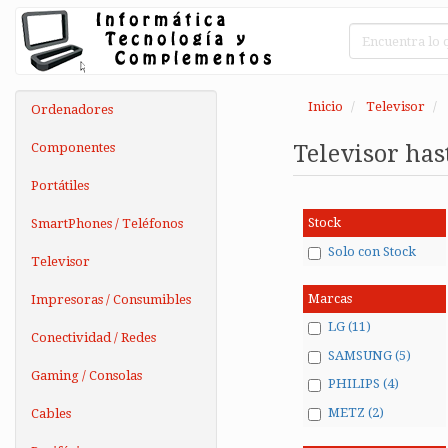
Inicio
Televisor
Ordenadores
Componentes
Televisor has
Portátiles
Stock
SmartPhones / Teléfonos
Solo con Stock
Televisor
Marcas
Impresoras / Consumibles
LG (11)
Conectividad / Redes
SAMSUNG (5)
Gaming / Consolas
PHILIPS (4)
METZ (2)
Cables