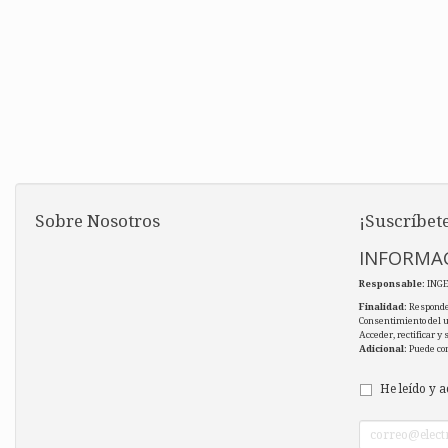
Sobre Nosotros
¡Suscríbete
INFORMAC
Responsable
: ING
Finalidad
: Responde
Consentimiento del 
Acceder, rectificar y
Adicional
: Puede co
He leído y a