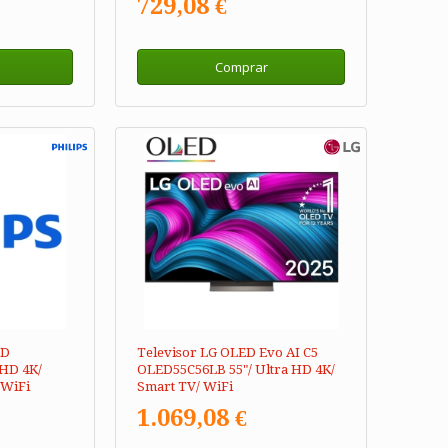
729,08 €
Comprar
ED
Televisor LG OLED Evo AI C5
 HD 4K/
OLED55C56LB 55"/ Ultra HD 4K/
 WiFi
Smart TV/ WiFi
1.069,08 €