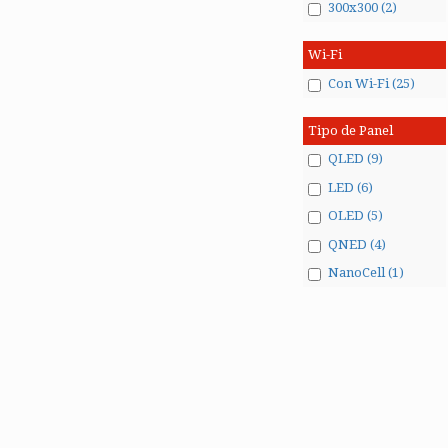
300x300 (2)
Wi-Fi
Con Wi-Fi (25)
Tipo de Panel
QLED (9)
LED (6)
OLED (5)
QNED (4)
NanoCell (1)