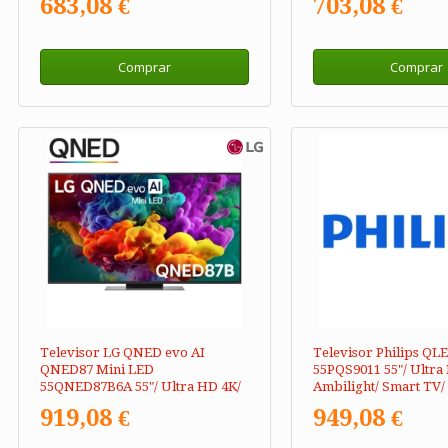
683,08 €
703,08 €
Comprar
Comprar
Televisor LG QNED evo AI
Televisor Philips QL
QNED87 Mini LED
55PQS9011 55"/ Ultra
55QNED87B6A 55"/ Ultra HD 4K/
Ambilight/ Smart TV/
Smart TV/ WiFi
919,08 €
949,08 €