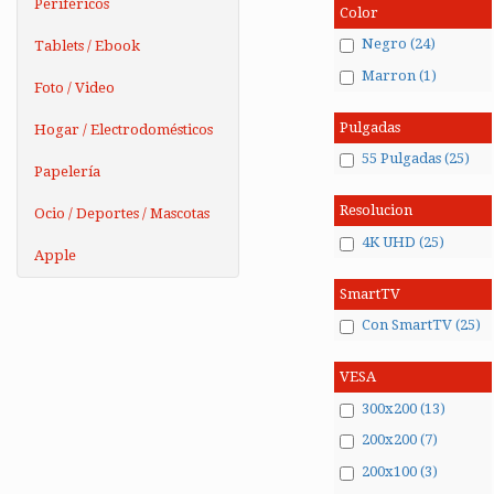
Periféricos
Color
Negro (24)
Tablets / Ebook
Marron (1)
Foto / Video
Pulgadas
Hogar / Electrodomésticos
55 Pulgadas (25)
Papelería
Resolucion
Ocio / Deportes / Mascotas
4K UHD (25)
Apple
SmartTV
Con SmartTV (25)
VESA
300x200 (13)
200x200 (7)
200x100 (3)