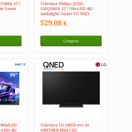
US8001 55"/
Televisor Philips QLED
ht/ Smart
55PQS8501 55"/ Ultra HD 4K/
Ambilight/ Smart TV/ WiFi
529,08 €
Comprar
-MiniLED
Televisor LG QNED evo AI
ra HD 4K/
QNED8EB Mini LED