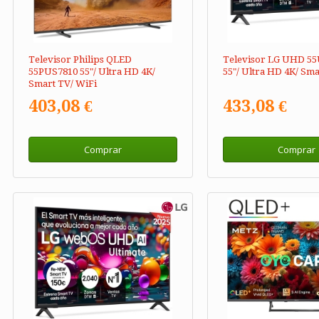
Televisor Philips QLED
Televisor LG UHD 5
55PUS7810 55"/ Ultra HD 4K/
55"/ Ultra HD 4K/ Sma
Smart TV/ WiFi
403,08 €
433,08 €
Comprar
Comprar