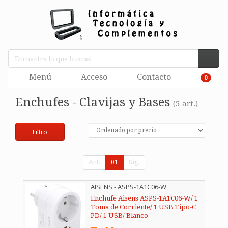
Menú
Acceso
Contacto
0
Enchufes - Clavijas y Bases
(5 art.)
Filtro
Ant.
01
Sig.
AISENS - ASPS-1A1C06-W
Enchufe Aisens ASPS-1A1C06-W/ 1
Toma de Corriente/ 1 USB Tipo-C
PD/ 1 USB/ Blanco