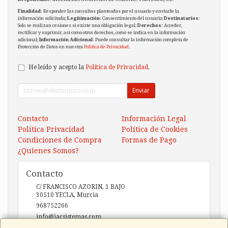
Finalidad
: Responder las consultas planteadas por el usuario y enviarle la
información solicitada;
Legitimación
: Consentimiento del usuario;
Destinatarios
:
Solo se realizan cesiones si existe una obligación legal;
Derechos
: Acceder,
rectificar y suprimir, así como otros derechos, como se indica en la información
adicional;
Información Adicional
: Puede consultar la información completa de
Protección de Datos en nuestra
Política de Privacidad
.
He leído y acepto la
Política de Privacidad
.
Enviar
Contacto
Información Legal
Política Privacidad
Política de Cookies
Condiciones de Compra
Formas de Pago
¿Quienes Somos?
Contacto
C/ FRANCISCO AZORIN, 1 BAJO
30510
YECLA
,
Murcia
968752266
info@iacsistemas.com