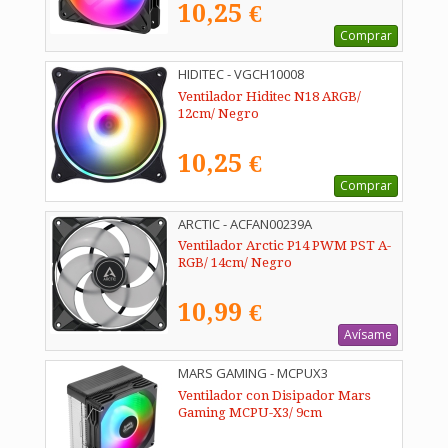
10,25 €
Comprar
HIDITEC - VGCH10008
Ventilador Hiditec N18 ARGB/
12cm/ Negro
10,25 €
Comprar
ARCTIC - ACFAN00239A
Ventilador Arctic P14 PWM PST A-
RGB/ 14cm/ Negro
10,99 €
Avísame
MARS GAMING - MCPUX3
Ventilador con Disipador Mars
Gaming MCPU-X3/ 9cm