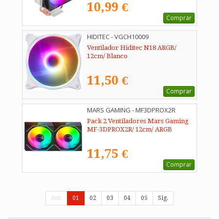
10,99 €
Comprar
HIDITEC - VGCH10009
Ventilador Hiditec N18 ARGB/
12cm/ Blanco
11,50 €
Comprar
MARS GAMING - MF3DPROX2R
Pack 2 Ventiladores Mars Gaming
MF-3DPROX2R/ 12cm/ ARGB
11,75 €
Comprar
Ant.
01
02
03
04
05
Sig.