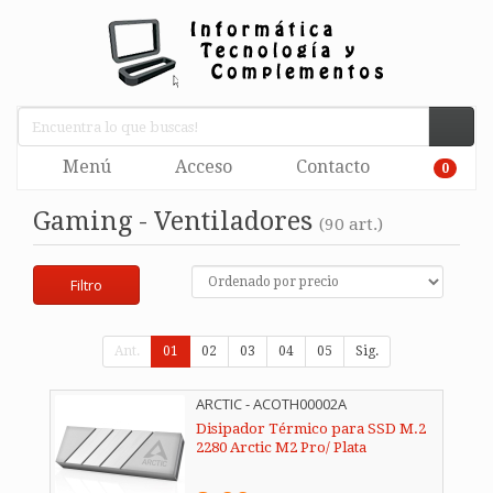
Menú
Acceso
Contacto
0
Gaming - Ventiladores
(90 art.)
Filtro
Ant.
01
02
03
04
05
Sig.
ARCTIC - ACOTH00002A
Disipador Térmico para SSD M.2
2280 Arctic M2 Pro/ Plata