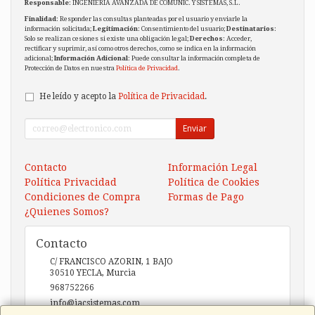
Responsable
: INGENIERIA AVANZADA DE COMUNIC. Y SISTEMAS, S.L.
Finalidad
: Responder las consultas planteadas por el usuario y enviarle la
información solicitada;
Legitimación
: Consentimiento del usuario;
Destinatarios
:
Solo se realizan cesiones si existe una obligación legal;
Derechos
: Acceder,
rectificar y suprimir, así como otros derechos, como se indica en la información
adicional;
Información Adicional
: Puede consultar la información completa de
Protección de Datos en nuestra
Política de Privacidad
.
He leído y acepto la
Política de Privacidad
.
Enviar
Contacto
Información Legal
Política Privacidad
Política de Cookies
Condiciones de Compra
Formas de Pago
¿Quienes Somos?
Contacto
C/ FRANCISCO AZORIN, 1 BAJO
30510
YECLA
,
Murcia
968752266
info@iacsistemas.com