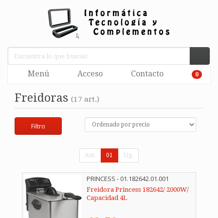
Menú
Acceso
Contacto
0
Freidoras
(17 art.)
Filtro
Ant.
01
Sig.
PRINCESS - 01.182642.01.001
Freidora Princess 182642/ 2000W/
Capacidad 4L