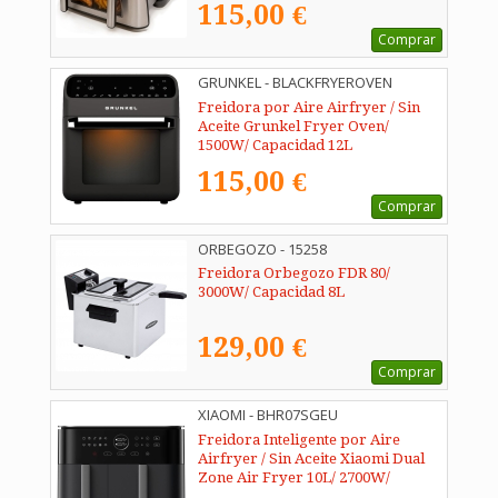
115,00 €
Comprar
GRUNKEL - BLACKFRYEROVEN
Freidora por Aire Airfryer / Sin
Aceite Grunkel Fryer Oven/
1500W/ Capacidad 12L
115,00 €
Comprar
ORBEGOZO - 15258
Freidora Orbegozo FDR 80/
3000W/ Capacidad 8L
129,00 €
Comprar
XIAOMI - BHR07SGEU
Freidora Inteligente por Aire
Airfryer / Sin Aceite Xiaomi Dual
Zone Air Fryer 10L/ 2700W/
Capacidad 10L (6.5L + 3.5L)