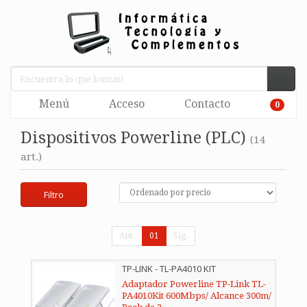
Menú
Acceso
Contacto
0
Dispositivos Powerline (PLC)
(14
art.)
Filtro
Ant.
01
Sig.
TP-LINK - TL-PA4010 KIT
Adaptador Powerline TP-Link TL-
PA4010Kit 600Mbps/ Alcance 300m/