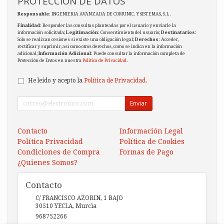
PROTECCIÓN DE DATOS
Responsable
: INGENIERIA AVANZADA DE COMUNIC. Y SISTEMAS, S.L.
Finalidad
: Responder las consultas planteadas por el usuario y enviarle la
información solicitada;
Legitimación
: Consentimiento del usuario;
Destinatarios
:
Solo se realizan cesiones si existe una obligación legal;
Derechos
: Acceder,
rectificar y suprimir, así como otros derechos, como se indica en la información
adicional;
Información Adicional
: Puede consultar la información completa de
Protección de Datos en nuestra
Política de Privacidad
.
He leído y acepto la
Política de Privacidad
.
Enviar
Contacto
Información Legal
Política Privacidad
Política de Cookies
Condiciones de Compra
Formas de Pago
¿Quienes Somos?
Contacto
C/ FRANCISCO AZORIN, 1 BAJO
30510
YECLA
,
Murcia
968752266