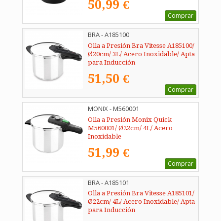
50,99 €
Comprar
BRA - A185100
Olla a Presión Bra Vitesse A185100/
Ø20cm/ 3L/ Acero Inoxidable/ Apta
para Inducción
51,50 €
Comprar
MONIX - M560001
Olla a Presión Monix Quick
M560001/ Ø22cm/ 4L/ Acero
Inoxidable
51,99 €
Comprar
BRA - A185101
Olla a Presión Bra Vitesse A185101/
Ø22cm/ 4L/ Acero Inoxidable/ Apta
para Inducción