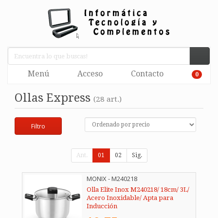
Menú
Acceso
Contacto
0
Ollas Express
(28 art.)
Filtro
Ant.
01
02
Sig.
MONIX - M240218
Olla Elite Inox M240218/ 18cm/ 3L/
Acero Inoxidable/ Apta para
Inducción