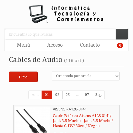
Menú
Acceso
Contacto
0
Cables de Audio
(116 art.)
Filtro
Ant.
01
02
03
...
07
Sig.
AISENS - A128-0141
Cable Estéreo Aisens A128-0141/
Jack 3.5 Macho - Jack 3.5 Macho/
Hasta 0.1W/ 30cm/ Negro