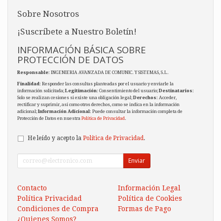
Sobre Nosotros
¡Suscríbete a Nuestro Boletín!
INFORMACIÓN BÁSICA SOBRE
PROTECCIÓN DE DATOS
Responsable
: INGENIERIA AVANZADA DE COMUNIC. Y SISTEMAS, S.L.
Finalidad
: Responder las consultas planteadas por el usuario y enviarle la
información solicitada;
Legitimación
: Consentimiento del usuario;
Destinatarios
:
Solo se realizan cesiones si existe una obligación legal;
Derechos
: Acceder,
rectificar y suprimir, así como otros derechos, como se indica en la información
adicional;
Información Adicional
: Puede consultar la información completa de
Protección de Datos en nuestra
Política de Privacidad
.
He leído y acepto la
Política de Privacidad
.
Enviar
Contacto
Información Legal
Política Privacidad
Política de Cookies
Condiciones de Compra
Formas de Pago
¿Quienes Somos?