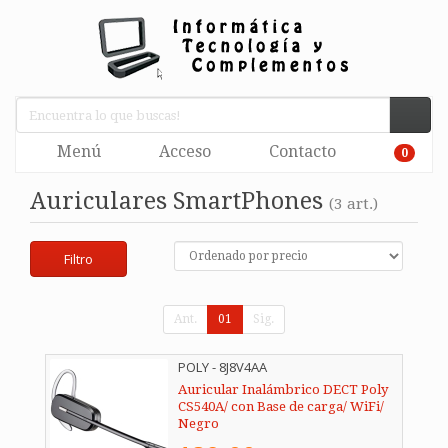
Menú
Acceso
Contacto
0
Auriculares SmartPhones
(3 art.)
Filtro
Ant.
01
Sig.
POLY - 8J8V4AA
Auricular Inalámbrico DECT Poly
CS540A/ con Base de carga/ WiFi/
Negro