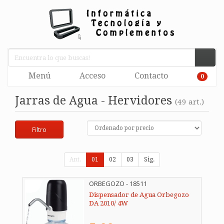
Menú
Acceso
Contacto
0
Jarras de Agua - Hervidores
(49 art.)
Filtro
Ant.
01
02
03
Sig.
ORBEGOZO - 18511
Dispensador de Agua Orbegozo
DA 2010/ 4W