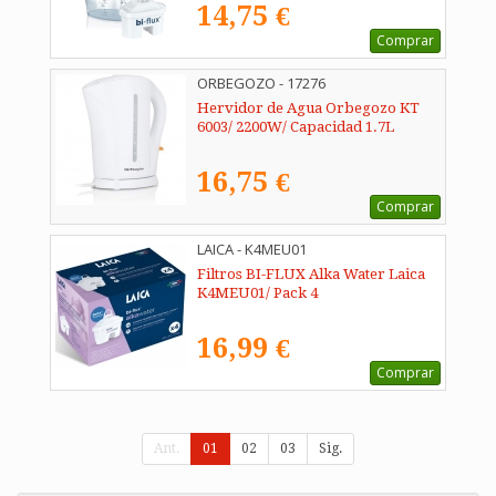
14,75 €
Comprar
ORBEGOZO - 17276
Hervidor de Agua Orbegozo KT
6003/ 2200W/ Capacidad 1.7L
16,75 €
Comprar
LAICA - K4MEU01
Filtros BI-FLUX Alka Water Laica
K4MEU01/ Pack 4
16,99 €
Comprar
Ant.
01
02
03
Sig.