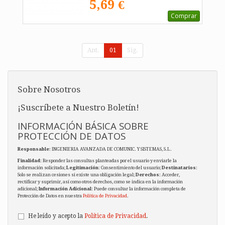
5,69 €
Comprar
Ant.
01
Sig.
Sobre Nosotros
¡Suscríbete a Nuestro Boletín!
INFORMACIÓN BÁSICA SOBRE
PROTECCIÓN DE DATOS
Responsable
: INGENIERIA AVANZADA DE COMUNIC. Y SISTEMAS, S.L.
Finalidad
: Responder las consultas planteadas por el usuario y enviarle la
información solicitada;
Legitimación
: Consentimiento del usuario;
Destinatarios
:
Solo se realizan cesiones si existe una obligación legal;
Derechos
: Acceder,
rectificar y suprimir, así como otros derechos, como se indica en la información
adicional;
Información Adicional
: Puede consultar la información completa de
Protección de Datos en nuestra
Política de Privacidad
.
He leído y acepto la
Política de Privacidad
.