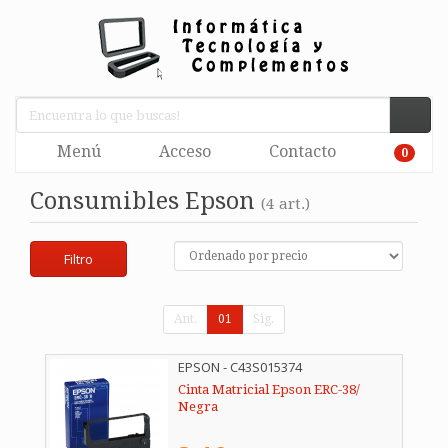
Menú
Acceso
Contacto
0
Consumibles Epson
(4 art.)
Filtro
Ant.
01
Sig.
EPSON - C43S015374
Cinta Matricial Epson ERC-38/
Negra