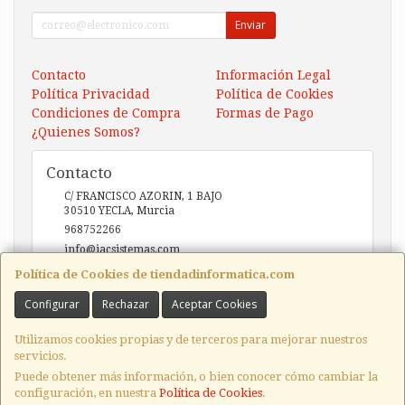
Enviar
Contacto
Información Legal
Política Privacidad
Política de Cookies
Condiciones de Compra
Formas de Pago
¿Quienes Somos?
Contacto
C/ FRANCISCO AZORIN, 1 BAJO
30510
YECLA
,
Murcia
968752266
info@iacsistemas.com
Política de Cookies de tiendadinformatica.com
Configurar
Rechazar
Aceptar Cookies
Horario
10:00 a 14:00 y de 17:00 a 20:00
Utilizamos cookies propias y de terceros para mejorar nuestros
servicios.
Puede obtener más información, o bien conocer cómo cambiar la
configuración, en nuestra
Política de Cookies
.
, , , , España. - C.I.F.: B73123127 - Tfno: