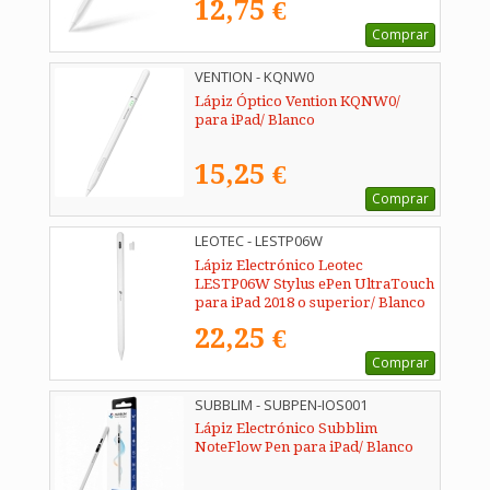
12,75 €
Comprar
VENTION - KQNW0
Lápiz Óptico Vention KQNW0/
para iPad/ Blanco
15,25 €
Comprar
LEOTEC - LESTP06W
Lápiz Electrónico Leotec
LESTP06W Stylus ePen UltraTouch
para iPad 2018 o superior/ Blanco
22,25 €
Comprar
SUBBLIM - SUBPEN-IOS001
Lápiz Electrónico Subblim
NoteFlow Pen para iPad/ Blanco