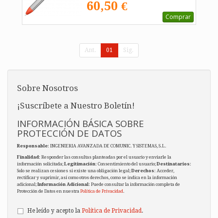
60,50 €
Comprar
Ant.
01
Sig.
Sobre Nosotros
¡Suscríbete a Nuestro Boletín!
INFORMACIÓN BÁSICA SOBRE
PROTECCIÓN DE DATOS
Responsable
: INGENIERIA AVANZADA DE COMUNIC. Y SISTEMAS, S.L.
Finalidad
: Responder las consultas planteadas por el usuario y enviarle la
información solicitada;
Legitimación
: Consentimiento del usuario;
Destinatarios
:
Solo se realizan cesiones si existe una obligación legal;
Derechos
: Acceder,
rectificar y suprimir, así como otros derechos, como se indica en la información
adicional;
Información Adicional
: Puede consultar la información completa de
Protección de Datos en nuestra
Política de Privacidad
.
He leído y acepto la
Política de Privacidad
.