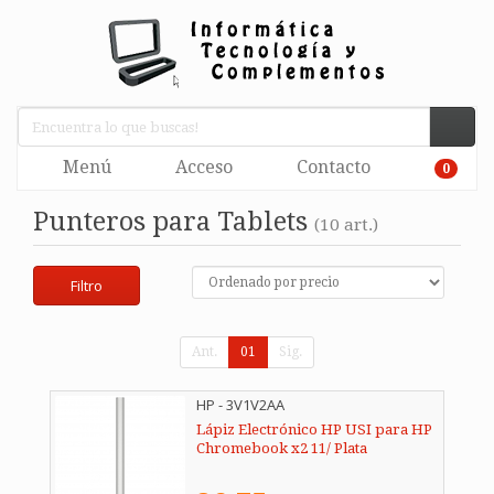
Menú
Acceso
Contacto
0
Punteros para Tablets
(10 art.)
Filtro
Ant.
01
Sig.
HP - 3V1V2AA
Lápiz Electrónico HP USI para HP
Chromebook x2 11/ Plata