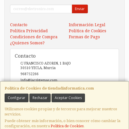
Enviar
Contacto
Información Legal
Política Privacidad
Política de Cookies
Condiciones de Compra
Formas de Pago
¿Quienes Somos?
Contacto
C/ FRANCISCO AZORIN, 1 BAJO
30510
YECLA
,
Murcia
968752266
info@iacsistemas.com
Política de Cookies de tiendadinformatica.com
Configurar
Rechazar
Aceptar Cookies
Horario
10:00 a 14:00 y de 17:00 a 20:00
Utilizamos cookies propias y de terceros para mejorar nuestros
servicios.
Puede obtener más información, o bien conocer cómo cambiar la
configuración, en nuestra
Política de Cookies
.
, , , , España. - C.I.F.: B73123127 - Tfno: