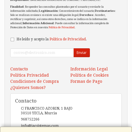
Finalidad
: Responder las consultas planteadas por el usuario y enviarle la
información solicitada;
Legitimación
: Consentimiento del usuario;
Destinatarios
:
Solo se realizan cesiones si existe una obligación legal;
Derechos
: Acceder,
rectificar y suprimir, así como otros derechos, como se indica en la información
adicional;
Información Adicional
: Puede consultar la información completa de
Protección de Datos en nuestra
Política de Privacidad
.
He leído y acepto la
Política de Privacidad
.
Enviar
Contacto
Información Legal
Política Privacidad
Política de Cookies
Condiciones de Compra
Formas de Pago
¿Quienes Somos?
Contacto
C/ FRANCISCO AZORIN, 1 BAJO
30510
YECLA
,
Murcia
968752266
info@iacsistemas.com