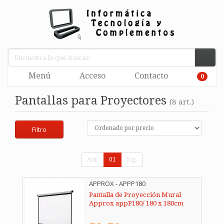
Menú
Acceso
Contacto
0
Pantallas para Proyectores
(8 art.)
Filtro
Ant.
01
Sig.
APPROX - APPP180
Pantalla de Proyección Mural
Approx appP180/ 180 x 180cm