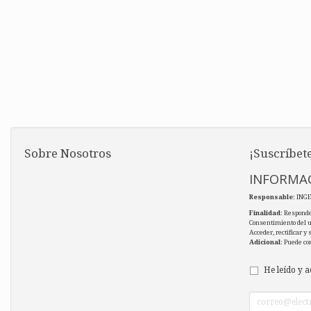
Sobre Nosotros
¡Suscríbete
INFORMAC
Responsable
: ING
Finalidad
: Responde
Consentimiento del 
Acceder, rectificar y
Adicional
: Puede co
He leído y a