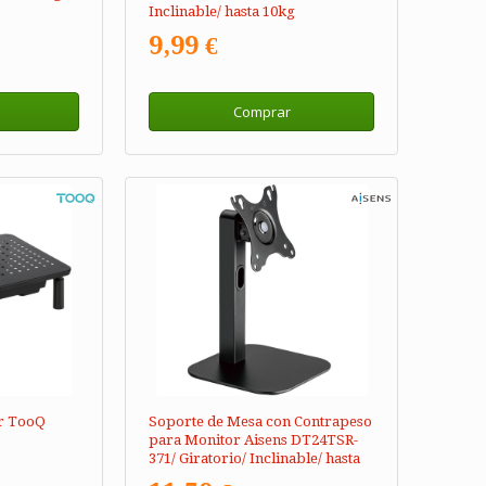
Inclinable/ hasta 10kg
9,99 €
Comprar
r TooQ
Soporte de Mesa con Contrapeso
para Monitor Aisens DT24TSR-
371/ Giratorio/ Inclinable/ hasta
2.5kg