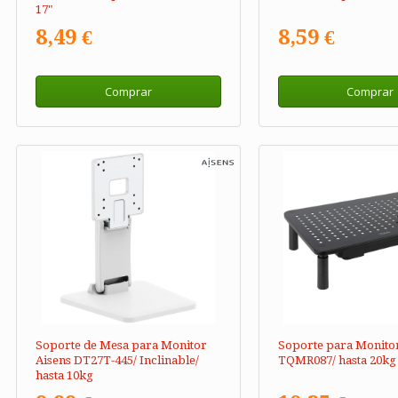
17"
8,49 €
8,59 €
Comprar
Comprar
Soporte de Mesa para Monitor
Soporte para Monito
Aisens DT27T-445/ Inclinable/
TQMR087/ hasta 20kg
hasta 10kg