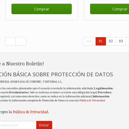
Comprar
Comprar
Ant.
01
02
03
 a Nuestro Boletín!
IÓN BÁSICA SOBRE PROTECCIÓN DE DATOS
ENIERIA AVANZADA DE COMUNIC. Y SISTEMAS, S.L.
r las consultas planteadas por el usuario y enviarle la información solicitada;
Legitimación
:
usuario;
Destinatarios
: Solo se realizan cesiones si existe una obligación legal;
Derechos
:
 suprimir, así como otros derechos, como se indica en la información adicional;
Información
nsultar la información completa de Protección de Datos en nuestra
Política de Privacidad
.
cepto la
Política de Privacidad
.
Enviar