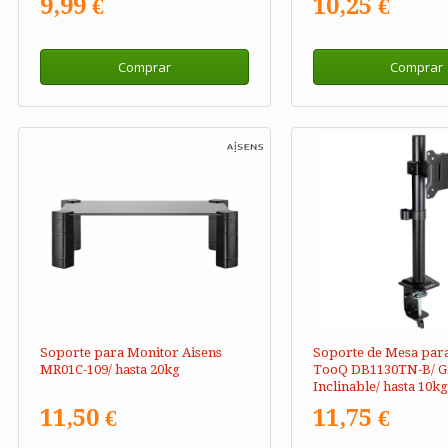
9,99 €
10,25 €
Comprar
Comprar
Soporte para Monitor Aisens
Soporte de Mesa par
MR01C-109/ hasta 20kg
TooQ DB1130TN-B/ Gi
Inclinable/ hasta 10kg
11,50 €
11,75 €