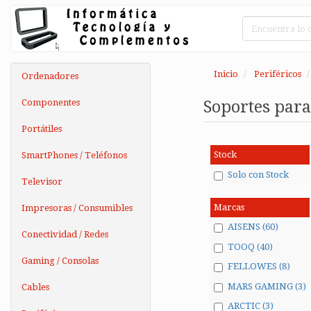
Inicio
Periféricos
Ordenadores
Componentes
Soportes par
Portátiles
Stock
SmartPhones / Teléfonos
Solo con Stock
Televisor
Marcas
Impresoras / Consumibles
AISENS (60)
Conectividad / Redes
TOOQ (40)
Gaming / Consolas
FELLOWES (8)
MARS GAMING (3)
Cables
ARCTIC (3)