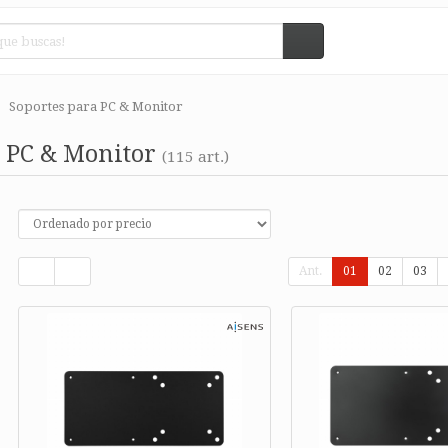
Soportes para PC & Monitor
a PC & Monitor
(115 art.)
Ant.
01
02
03