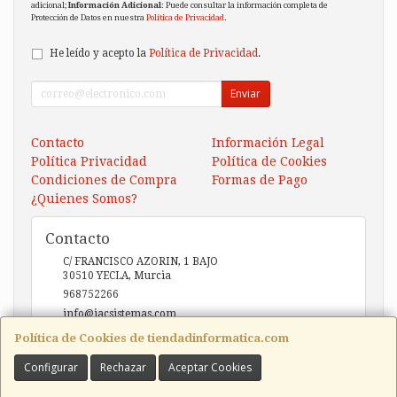
adicional;
Información Adicional
: Puede consultar la información completa de
Protección de Datos en nuestra
Política de Privacidad
.
He leído y acepto la
Política de Privacidad
.
Enviar
Contacto
Información Legal
Política Privacidad
Política de Cookies
Condiciones de Compra
Formas de Pago
¿Quienes Somos?
Contacto
C/ FRANCISCO AZORIN, 1 BAJO
30510
YECLA
,
Murcia
968752266
info@iacsistemas.com
Política de Cookies de tiendadinformatica.com
Configurar
Rechazar
Aceptar Cookies
Horario
10:00 a 14:00 y de 17:00 a 20:00