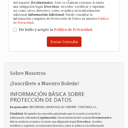
del usuario;
Destinatarios
: Solo se realizan cesiones si existe
una obligación legal;
Derechos
: Acceder, rectificar y suprimir,
así como otros derechos, como se indica en la información
adicional;
Información Adicional
: Puede consultar la
información completa de Protección de Datos en nuestra
Política
de Privacidad
.
He leído y acepto la
Política de Privacidad
.
Enviar Consulta
Sobre Nosotros
¡Suscríbete a Nuestro Boletín!
INFORMACIÓN BÁSICA SOBRE
PROTECCIÓN DE DATOS
Responsable
: INGENIERIA AVANZADA DE COMUNIC. Y SISTEMAS, S.L.
Finalidad
: Responder las consultas planteadas por el usuario y enviarle la
información solicitada;
Legitimación
: Consentimiento del usuario;
Destinatarios
:
Solo se realizan cesiones si existe una obligación legal;
Derechos
: Acceder,
rectificar y suprimir, así como otros derechos, como se indica en la información