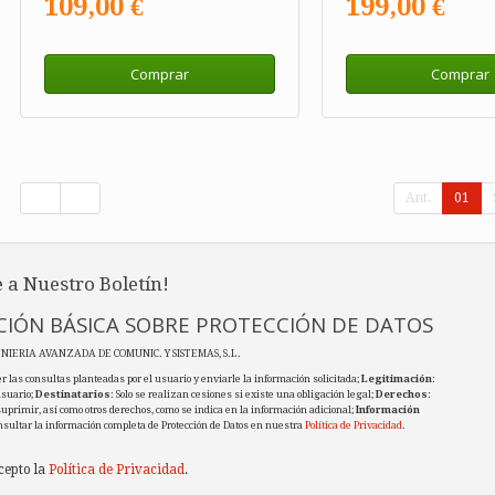
109,00 €
199,00 €
Comprar
Comprar
Ant.
01
 a Nuestro Boletín!
IÓN BÁSICA SOBRE PROTECCIÓN DE DATOS
ENIERIA AVANZADA DE COMUNIC. Y SISTEMAS, S.L.
r las consultas planteadas por el usuario y enviarle la información solicitada;
Legitimación
:
usuario;
Destinatarios
: Solo se realizan cesiones si existe una obligación legal;
Derechos
:
 suprimir, así como otros derechos, como se indica en la información adicional;
Información
nsultar la información completa de Protección de Datos en nuestra
Política de Privacidad
.
cepto la
Política de Privacidad
.