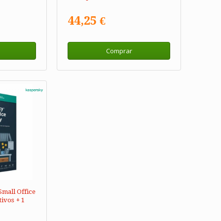
44,25 €
Comprar
Small Office
tivos + 1