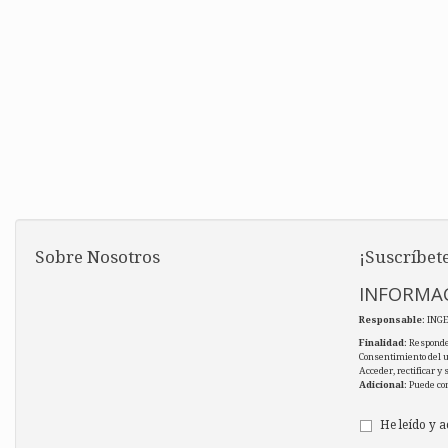
Sobre Nosotros
¡Suscríbete
INFORMAC
Responsable
: ING
Finalidad
: Responde
Consentimiento del 
Acceder, rectificar y
Adicional
: Puede co
He leído y a