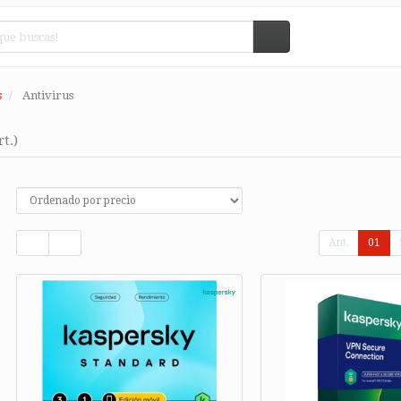
s
Antivirus
rt.)
Ant.
01