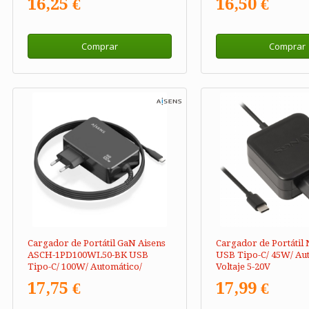
16,25 €
16,50 €
Comprar
Comprar
Cargador de Portátil GaN Aisens
Cargador de Portáti
ASCH-1PD100WL50-BK USB
USB Tipo-C/ 45W/ Au
Tipo-C/ 100W/ Automático/
Voltaje 5-20V
Voltaje 5-20V
17,75 €
17,99 €