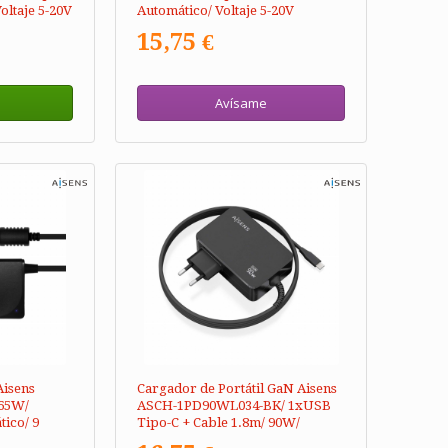
oltaje 5-20V
Automático/ Voltaje 5-20V
15,75 €
Avísame
Aisens
Cargador de Portátil GaN Aisens
65W/
ASCH-1PD90WL034-BK/ 1xUSB
ico/ 9
Tipo-C + Cable 1.8m/ 90W/
8.5-20V
Automático/ Voltaje 5-20V