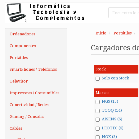
Inicio
Portátiles
Ordenadores
Componentes
Cargadores de
Portátiles
Stock
SmartPhones / Teléfonos
Solo con Stock
Televisor
Marcas
Impresoras / Consumibles
NGS (15)
Conectividad / Redes
TOOQ (14)
Gaming / Consolas
AISENS (6)
LEOTEC (6)
Cables
NOX (3)