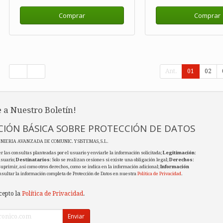
Comprar
Comprar
Ant.
01
02
 a Nuestro Boletín!
IÓN BÁSICA SOBRE PROTECCIÓN DE DATOS
ENIERIA AVANZADA DE COMUNIC. Y SISTEMAS, S.L.
r las consultas planteadas por el usuario y enviarle la información solicitada;
Legitimación
:
usuario;
Destinatarios
: Solo se realizan cesiones si existe una obligación legal;
Derechos
:
 suprimir, así como otros derechos, como se indica en la información adicional;
Información
nsultar la información completa de Protección de Datos en nuestra
Política de Privacidad
.
cepto la
Política de Privacidad
.
Enviar