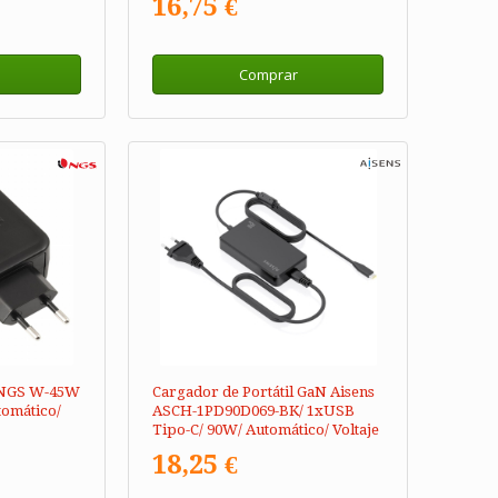
16,75 €
Comprar
l NGS W-45W
Cargador de Portátil GaN Aisens
tomático/
ASCH-1PD90D069-BK/ 1xUSB
Tipo-C/ 90W/ Automático/ Voltaje
5-20V
18,25 €