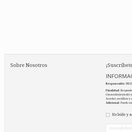
Sobre Nosotros
¡Suscríbete
INFORMAC
Responsable
: ING
Finalidad
: Responde
Consentimiento del 
Acceder, rectificar y
Adicional
: Puede co
He leído y a