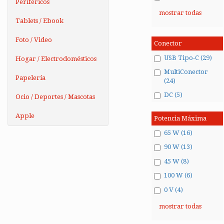
Periféricos
mostrar todas
Tablets / Ebook
Foto / Video
Conector
USB Tipo-C (29)
Hogar / Electrodomésticos
MultiConector
Papelería
(24)
DC (5)
Ocio / Deportes / Mascotas
Apple
Potencia Máxima
65 W (16)
90 W (13)
45 W (8)
100 W (6)
0 V (4)
mostrar todas