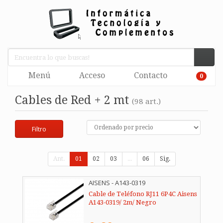
Menú
Acceso
Contacto
0
Cables de Red + 2 mt
(98 art.)
Filtro
Ant.
01
02
03
...
06
Sig.
AISENS - A143-0319
Cable de Teléfono RJ11 6P4C Aisens
A143-0319/ 2m/ Negro