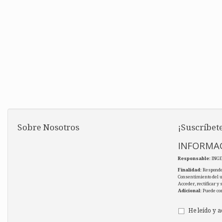
Sobre Nosotros
¡Suscríbete
INFORMAC
Responsable
: ING
Finalidad
: Responde
Consentimiento del 
Acceder, rectificar y
Adicional
: Puede co
He leído y a