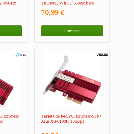
2.4/5GHz
TBE400E/ WiFi 7/ 6500Mbps/
2.4/5GHz/6GHz
70,99 €
Comprar
CI Express
Tarjeta de Red PCI Express-SFP+
ps
Asus XG-C100F/ 10Gbps