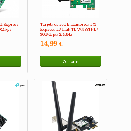
CI Express
Tarjeta de red Inalámbrica-PCI
00Mbps
Express TP-Link TL-WN881ND/
300Mbps/ 2.4GHz
14,99 €
Comprar