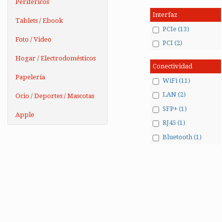
Periféricos
Interfaz
Tablets / Ebook
PCIe (13)
Foto / Video
PCI (2)
Hogar / Electrodomésticos
Conectividad
Papelería
WiFi (11)
LAN (2)
Ocio / Deportes / Mascotas
SFP+ (1)
Apple
RJ45 (1)
Bluetooth (1)