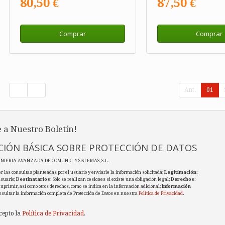
80,50 €
87,50 €
Comprar
Comprar
Ant.
01
 a Nuestro Boletín!
IÓN BÁSICA SOBRE PROTECCIÓN DE DATOS
ENIERIA AVANZADA DE COMUNIC. Y SISTEMAS, S.L.
r las consultas planteadas por el usuario y enviarle la información solicitada;
Legitimación
:
usuario;
Destinatarios
: Solo se realizan cesiones si existe una obligación legal;
Derechos
:
 suprimir, así como otros derechos, como se indica en la información adicional;
Información
nsultar la información completa de Protección de Datos en nuestra
Política de Privacidad
.
cepto la
Política de Privacidad
.