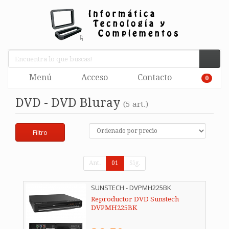
Menú
Acceso
Contacto
0
DVD - DVD Bluray
(5 art.)
Filtro
Ant.
01
Sig.
SUNSTECH - DVPMH225BK
Reproductor DVD Sunstech
DVPMH225BK