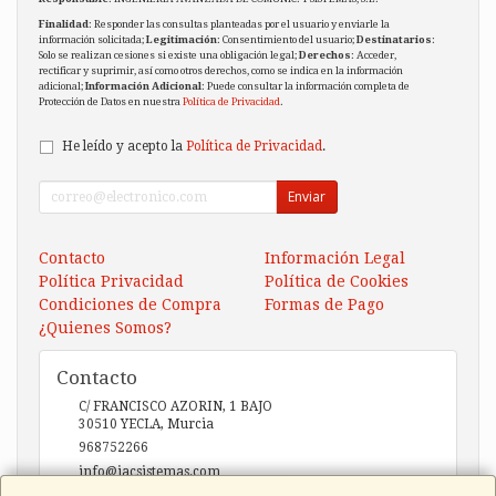
Finalidad
: Responder las consultas planteadas por el usuario y enviarle la
información solicitada;
Legitimación
: Consentimiento del usuario;
Destinatarios
:
Solo se realizan cesiones si existe una obligación legal;
Derechos
: Acceder,
rectificar y suprimir, así como otros derechos, como se indica en la información
adicional;
Información Adicional
: Puede consultar la información completa de
Protección de Datos en nuestra
Política de Privacidad
.
He leído y acepto la
Política de Privacidad
.
Enviar
Contacto
Información Legal
Política Privacidad
Política de Cookies
Condiciones de Compra
Formas de Pago
¿Quienes Somos?
Contacto
C/ FRANCISCO AZORIN, 1 BAJO
30510
YECLA
,
Murcia
968752266
info@iacsistemas.com