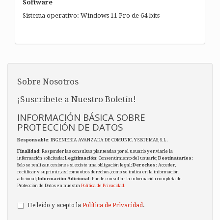
Software
Sistema operativo: Windows 11 Pro de 64 bits
Sobre Nosotros
¡Suscríbete a Nuestro Boletín!
INFORMACIÓN BÁSICA SOBRE
PROTECCIÓN DE DATOS
Responsable
: INGENIERIA AVANZADA DE COMUNIC. Y SISTEMAS, S.L.
Finalidad
: Responder las consultas planteadas por el usuario y enviarle la
información solicitada;
Legitimación
: Consentimiento del usuario;
Destinatarios
:
Solo se realizan cesiones si existe una obligación legal;
Derechos
: Acceder,
rectificar y suprimir, así como otros derechos, como se indica en la información
adicional;
Información Adicional
: Puede consultar la información completa de
Protección de Datos en nuestra
Política de Privacidad
.
He leído y acepto la
Política de Privacidad
.