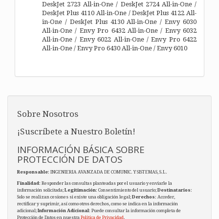
DeskJet 2723 All-in-One / DeskJet 2724 All-in-One /
DeskJet Plus 4110 All-in-One / DeskJet Plus 4122 All-
in-One / DeskJet Plus 4130 All-in-One / Envy 6030
All-in-One / Envy Pro 6432 All-in-One / Envy 6032
All-in-One / Envy 6022 All-in-One / Envy Pro 6422
All-in-One / Envy Pro 6430 All-in-One / Envy 6010
Sobre Nosotros
¡Suscríbete a Nuestro Boletín!
INFORMACIÓN BÁSICA SOBRE
PROTECCIÓN DE DATOS
Responsable
: INGENIERIA AVANZADA DE COMUNIC. Y SISTEMAS, S.L.
Finalidad
: Responder las consultas planteadas por el usuario y enviarle la
información solicitada;
Legitimación
: Consentimiento del usuario;
Destinatarios
:
Solo se realizan cesiones si existe una obligación legal;
Derechos
: Acceder,
rectificar y suprimir, así como otros derechos, como se indica en la información
adicional;
Información Adicional
: Puede consultar la información completa de
Protección de Datos en nuestra
Política de Privacidad
.