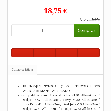
18,75 €
*IVA Incluido
Comprar
Características
HP INK-JET 3YM63AE (305XL) TRICOLOR 370
PAGINAS REMANUFACTURADO
Compatible con: DeskJet Plus 4120 All-in-One /
DeskJet 2720 All-in-One / Envy 6020 All-in-One /
Envy Pro 6420 All-in-One / DeskJet 2710 All-in-One /
DeskJet 2721 All-in-One / DeskJet 2722 All-in-One /