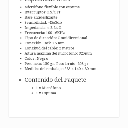
Micrófono flexible con espuma
Interruptor ON/OFF
Base antideslizante
Sensibilidad: -45±3db
Impedancia: ≤ 2.2k Ω
Frecuencia: 100-16KHz
Tipo de dirección: Omnidireccional
Conexión: Jack 3.5 mm
Longitud del cable: 2 metros
Altura máxima del micrófono: 325mm
Color: Negro
Peso neto: 150 gr. Peso bruto: 208 gr
Medidas del embalaje: 385 x 140 x 80 mm
Contenido del Paquete
1 x Micrófono
1 x Espuma