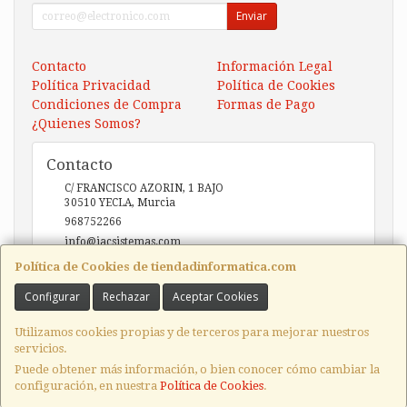
Enviar
Contacto
Información Legal
Política Privacidad
Política de Cookies
Condiciones de Compra
Formas de Pago
¿Quienes Somos?
Contacto
C/ FRANCISCO AZORIN, 1 BAJO
30510
YECLA
,
Murcia
968752266
info@iacsistemas.com
Política de Cookies de tiendadinformatica.com
Configurar
Rechazar
Aceptar Cookies
Horario
10:00 a 14:00 y de 17:00 a 20:00
Utilizamos cookies propias y de terceros para mejorar nuestros
servicios.
Puede obtener más información, o bien conocer cómo cambiar la
configuración, en nuestra
Política de Cookies
.
, , , , España. - C.I.F.: B73123127 - Tfno: