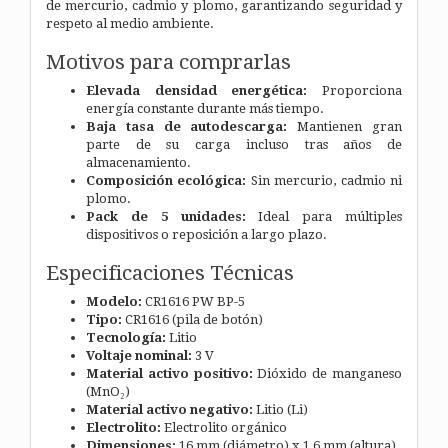
de mercurio, cadmio y plomo, garantizando seguridad y
respeto al medio ambiente.
Motivos para comprarlas
Elevada densidad energética:
Proporciona
energía constante durante más tiempo.
Baja tasa de autodescarga:
Mantienen gran
parte de su carga incluso tras años de
almacenamiento.
Composición ecológica:
Sin mercurio, cadmio ni
plomo.
Pack de 5 unidades:
Ideal para múltiples
dispositivos o reposición a largo plazo.
Especificaciones Técnicas
Modelo:
CR1616 PW BP-5
Tipo:
CR1616 (pila de botón)
Tecnología:
Litio
Voltaje nominal:
3 V
Material activo positivo:
Dióxido de manganeso
(MnO₂)
Material activo negativo:
Litio (Li)
Electrolito:
Electrolito orgánico
Dimensiones:
16 mm (diámetro) x 1,6 mm (altura)