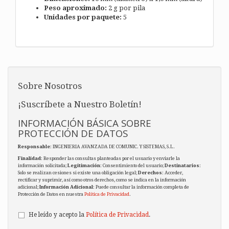
Peso aproximado:
2 g por pila
Unidades por paquete:
5
Sobre Nosotros
¡Suscríbete a Nuestro Boletín!
INFORMACIÓN BÁSICA SOBRE
PROTECCIÓN DE DATOS
Responsable
: INGENIERIA AVANZADA DE COMUNIC. Y SISTEMAS, S.L.
Finalidad
: Responder las consultas planteadas por el usuario y enviarle la
información solicitada;
Legitimación
: Consentimiento del usuario;
Destinatarios
:
Solo se realizan cesiones si existe una obligación legal;
Derechos
: Acceder,
rectificar y suprimir, así como otros derechos, como se indica en la información
adicional;
Información Adicional
: Puede consultar la información completa de
Protección de Datos en nuestra
Política de Privacidad
.
He leído y acepto la
Política de Privacidad
.