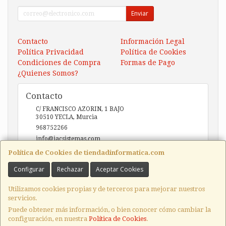
Enviar
Contacto
Información Legal
Política Privacidad
Política de Cookies
Condiciones de Compra
Formas de Pago
¿Quienes Somos?
Contacto
C/ FRANCISCO AZORIN, 1 BAJO
30510
YECLA
,
Murcia
968752266
info@iacsistemas.com
Política de Cookies de tiendadinformatica.com
Configurar
Rechazar
Aceptar Cookies
Horario
10:00 a 14:00 y de 17:00 a 20:00
Utilizamos cookies propias y de terceros para mejorar nuestros
servicios.
Puede obtener más información, o bien conocer cómo cambiar la
configuración, en nuestra
Política de Cookies
.
, , , , España. - C.I.F.: B73123127 - Tfno: