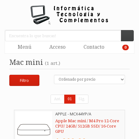
Menú
Acceso
Contacto
0
Mac mini
(1 art.)
Filtro
Ant.
01
Sig.
APPLE - MCX44YP/A
Apple Mac mini / M4 Pro 12-Core
CPU/ 24GB/ 512GB SSD/ 16-Core
GPU