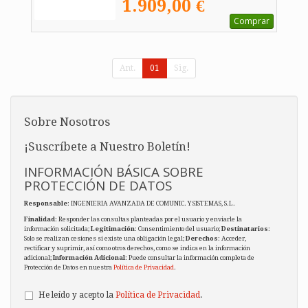
1.909,00 €
Comprar
Ant.
01
Sig.
Sobre Nosotros
¡Suscríbete a Nuestro Boletín!
INFORMACIÓN BÁSICA SOBRE
PROTECCIÓN DE DATOS
Responsable
: INGENIERIA AVANZADA DE COMUNIC. Y SISTEMAS, S.L.
Finalidad
: Responder las consultas planteadas por el usuario y enviarle la
información solicitada;
Legitimación
: Consentimiento del usuario;
Destinatarios
:
Solo se realizan cesiones si existe una obligación legal;
Derechos
: Acceder,
rectificar y suprimir, así como otros derechos, como se indica en la información
adicional;
Información Adicional
: Puede consultar la información completa de
Protección de Datos en nuestra
Política de Privacidad
.
He leído y acepto la
Política de Privacidad
.