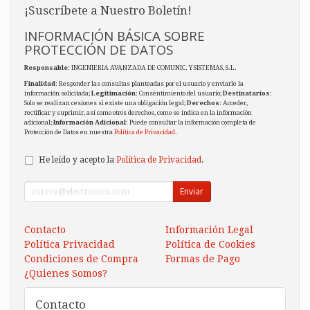
¡Suscríbete a Nuestro Boletín!
INFORMACIÓN BÁSICA SOBRE
PROTECCIÓN DE DATOS
Responsable
: INGENIERIA AVANZADA DE COMUNIC. Y SISTEMAS, S.L.
Finalidad
: Responder las consultas planteadas por el usuario y enviarle la
información solicitada;
Legitimación
: Consentimiento del usuario;
Destinatarios
:
Solo se realizan cesiones si existe una obligación legal;
Derechos
: Acceder,
rectificar y suprimir, así como otros derechos, como se indica en la información
adicional;
Información Adicional
: Puede consultar la información completa de
Protección de Datos en nuestra
Política de Privacidad
.
He leído y acepto la
Política de Privacidad
.
Enviar
Contacto
Información Legal
Política Privacidad
Política de Cookies
Condiciones de Compra
Formas de Pago
¿Quienes Somos?
Contacto