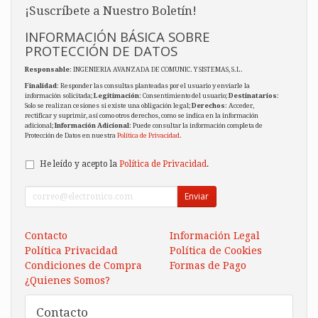
¡Suscríbete a Nuestro Boletín!
INFORMACIÓN BÁSICA SOBRE
PROTECCIÓN DE DATOS
Responsable
: INGENIERIA AVANZADA DE COMUNIC. Y SISTEMAS, S.L.
Finalidad
: Responder las consultas planteadas por el usuario y enviarle la
información solicitada;
Legitimación
: Consentimiento del usuario;
Destinatarios
:
Solo se realizan cesiones si existe una obligación legal;
Derechos
: Acceder,
rectificar y suprimir, así como otros derechos, como se indica en la información
adicional;
Información Adicional
: Puede consultar la información completa de
Protección de Datos en nuestra
Política de Privacidad
.
He leído y acepto la
Política de Privacidad
.
Enviar
Contacto
Información Legal
Política Privacidad
Política de Cookies
Condiciones de Compra
Formas de Pago
¿Quienes Somos?
Contacto