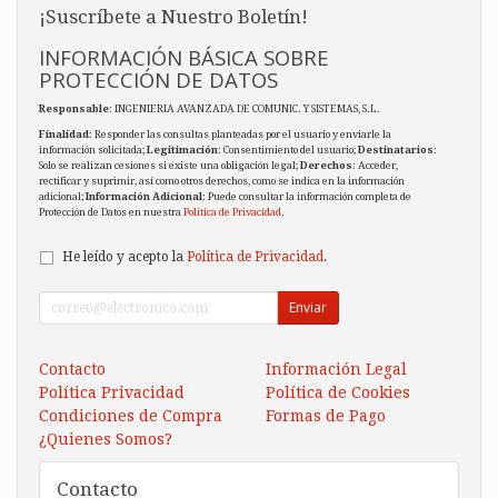
¡Suscríbete a Nuestro Boletín!
INFORMACIÓN BÁSICA SOBRE
PROTECCIÓN DE DATOS
Responsable
: INGENIERIA AVANZADA DE COMUNIC. Y SISTEMAS, S.L.
Finalidad
: Responder las consultas planteadas por el usuario y enviarle la
información solicitada;
Legitimación
: Consentimiento del usuario;
Destinatarios
:
Solo se realizan cesiones si existe una obligación legal;
Derechos
: Acceder,
rectificar y suprimir, así como otros derechos, como se indica en la información
adicional;
Información Adicional
: Puede consultar la información completa de
Protección de Datos en nuestra
Política de Privacidad
.
He leído y acepto la
Política de Privacidad
.
Enviar
Contacto
Información Legal
Política Privacidad
Política de Cookies
Condiciones de Compra
Formas de Pago
¿Quienes Somos?
Contacto