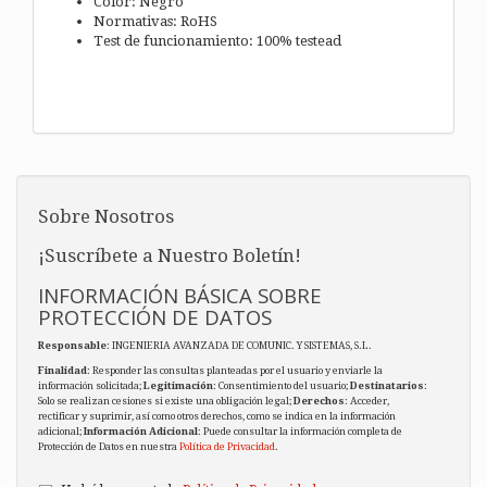
Color: Negro
Normativas: RoHS
Test de funcionamiento: 100% testead
Sobre Nosotros
¡Suscríbete a Nuestro Boletín!
INFORMACIÓN BÁSICA SOBRE
PROTECCIÓN DE DATOS
Responsable
: INGENIERIA AVANZADA DE COMUNIC. Y SISTEMAS, S.L.
Finalidad
: Responder las consultas planteadas por el usuario y enviarle la
información solicitada;
Legitimación
: Consentimiento del usuario;
Destinatarios
:
Solo se realizan cesiones si existe una obligación legal;
Derechos
: Acceder,
rectificar y suprimir, así como otros derechos, como se indica en la información
adicional;
Información Adicional
: Puede consultar la información completa de
Protección de Datos en nuestra
Política de Privacidad
.