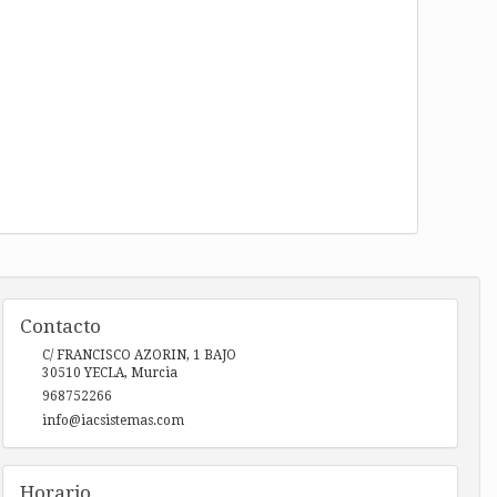
Contacto
C/ FRANCISCO AZORIN, 1 BAJO
30510
YECLA
,
Murcia
968752266
info@iacsistemas.com
Horario