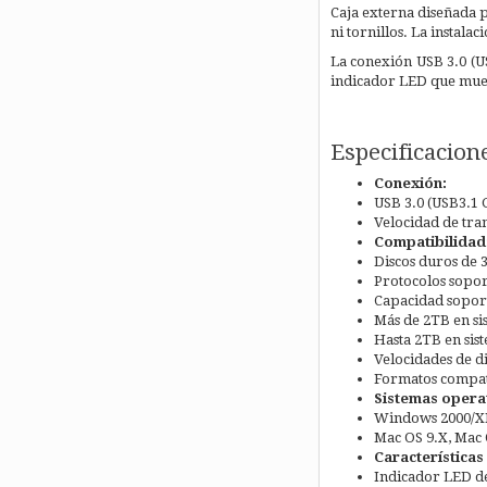
Caja externa diseñada pa
ni tornillos. La instalac
La conexión USB 3.0 (U
indicador LED que muest
Especificacion
Conexión:
USB 3.0 (USB3.1 
Velocidad de tra
Compatibilidad
Discos duros de 3
Protocolos sopor
Capacidad sopor
Más de 2TB en si
Hasta 2TB en sis
Velocidades de 
Formatos compat
Sistemas opera
Windows 2000/XP
Mac OS 9.X, Mac
Características
Indicador LED d