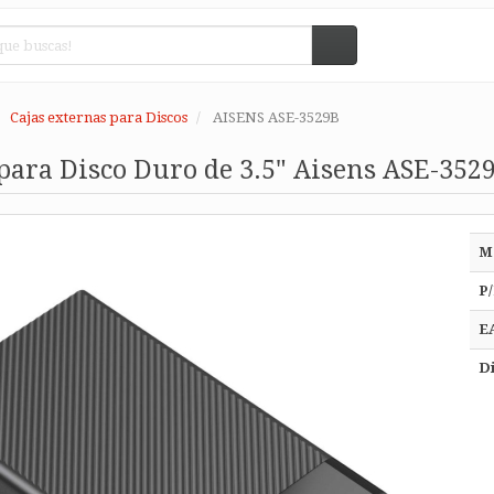
Cajas externas para Discos
AISENS ASE-3529B
para Disco Duro de 3.5" Aisens ASE-3529B
M
P/
E
Di