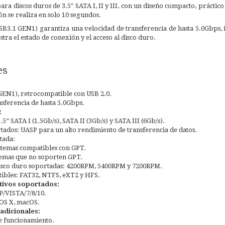
ra discos duros de 3.5" SATA I, II y III, con un diseño compacto, práctico 
ión se realiza en solo 10 segundos.
SB3.1 GEN1) garantiza una velocidad de transferencia de hasta 5.0Gbps,
ra el estado de conexión y el acceso al disco duro.
es
GEN1), retrocompatible con USB 2.0.
nsferencia de hasta 5.0Gbps.
:
.5” SATA I (1.5Gb/s), SATA II (3Gb/s) y SATA III (6Gb/s).
tados: UASP para un alto rendimiento de transferencia de datos.
tada:
stemas compatibles con GPT.
temas que no soporten GPT.
disco duro soportadas: 4200RPM, 5400RPM y 7200RPM.
ibles: FAT32, NTFS, eXT2 y HFS.
tivos soportados:
/VISTA/7/8/10.
 OS X, macOS.
 adicionales:
e funcionamiento.