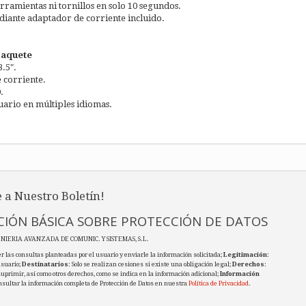
erramientas ni tornillos en solo 10 segundos.
iante adaptador de corriente incluido.
paquete
3.5".
 corriente.
.
uario en múltiples idiomas.
 a Nuestro Boletín!
IÓN BÁSICA SOBRE PROTECCIÓN DE DATOS
ENIERIA AVANZADA DE COMUNIC. Y SISTEMAS, S.L.
r las consultas planteadas por el usuario y enviarle la información solicitada;
Legitimación
:
usuario;
Destinatarios
: Solo se realizan cesiones si existe una obligación legal;
Derechos
:
 suprimir, así como otros derechos, como se indica en la información adicional;
Información
nsultar la información completa de Protección de Datos en nuestra
Política de Privacidad
.