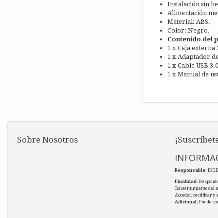
Instalación sin h
Alimentación med
Material: ABS.
Color: Negro.
Contenido del 
1 x Caja externa 
1 x Adaptador de
1 x Cable USB 3.0
1 x Manual de us
Sobre Nosotros
¡Suscríbete
INFORMAC
Responsable
: ING
Finalidad
: Responde
Consentimiento del 
Acceder, rectificar y
Adicional
: Puede co