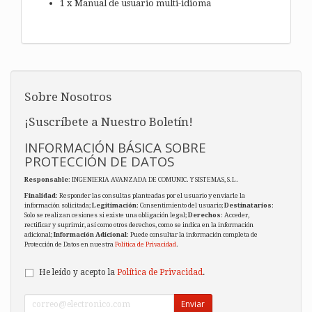
1 x Manual de usuario multi-idioma
Sobre Nosotros
¡Suscríbete a Nuestro Boletín!
INFORMACIÓN BÁSICA SOBRE
PROTECCIÓN DE DATOS
Responsable
: INGENIERIA AVANZADA DE COMUNIC. Y SISTEMAS, S.L.
Finalidad
: Responder las consultas planteadas por el usuario y enviarle la
información solicitada;
Legitimación
: Consentimiento del usuario;
Destinatarios
:
Solo se realizan cesiones si existe una obligación legal;
Derechos
: Acceder,
rectificar y suprimir, así como otros derechos, como se indica en la información
adicional;
Información Adicional
: Puede consultar la información completa de
Protección de Datos en nuestra
Política de Privacidad
.
He leído y acepto la
Política de Privacidad
.
Enviar