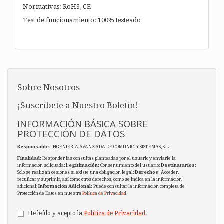
Normativas: RoHS, CE
Test de funcionamiento: 100% testeado
Sobre Nosotros
¡Suscríbete a Nuestro Boletín!
INFORMACIÓN BÁSICA SOBRE
PROTECCIÓN DE DATOS
Responsable
: INGENIERIA AVANZADA DE COMUNIC. Y SISTEMAS, S.L.
Finalidad
: Responder las consultas planteadas por el usuario y enviarle la
información solicitada;
Legitimación
: Consentimiento del usuario;
Destinatarios
:
Solo se realizan cesiones si existe una obligación legal;
Derechos
: Acceder,
rectificar y suprimir, así como otros derechos, como se indica en la información
adicional;
Información Adicional
: Puede consultar la información completa de
Protección de Datos en nuestra
Política de Privacidad
.
He leído y acepto la
Política de Privacidad
.