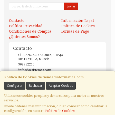
Enviar
Contacto
Información Legal
Política Privacidad
Política de Cookies
Condiciones de Compra
Formas de Pago
¿Quienes Somos?
Contacto
C/ FRANCISCO AZORIN, 1 BAJO
30510
YECLA
,
Murcia
968752266
info@iacsistemas.com
Política de Cookies de tiendadinformatica.com
Configurar
Rechazar
Aceptar Cookies
Horario
10:00 a 14:00 y de 17:00 a 20:00
Utilizamos cookies propias y de terceros para mejorar nuestros
servicios.
Puede obtener más información, o bien conocer cómo cambiar la
configuración, en nuestra
Política de Cookies
.
, , , , España. - C.I.F.: B73123127 - Tfno: