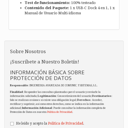
Test de funcionamiento:
100% testeado
Contenido del Paquete:
1 x USB-C Dock 4 en 1,
1 x
Manual de Usuario Multi-idioma
Sobre Nosotros
¡Suscríbete a Nuestro Boletín!
INFORMACIÓN BÁSICA SOBRE
PROTECCIÓN DE DATOS
Responsable
: INGENIERIA AVANZADA DE COMUNIC. Y SISTEMAS, S.L.
Finalidad
: Responder las consultas planteadas por el usuario y enviarle la
información solicitada;
Legitimación
: Consentimiento del usuario;
Destinatarios
:
Solo se realizan cesiones si existe una obligación legal;
Derechos
: Acceder,
rectificar y suprimir, así como otros derechos, como se indica en la información
adicional;
Información Adicional
: Puede consultar la información completa de
Protección de Datos en nuestra
Política de Privacidad
.
He leído y acepto la
Política de Privacidad
.