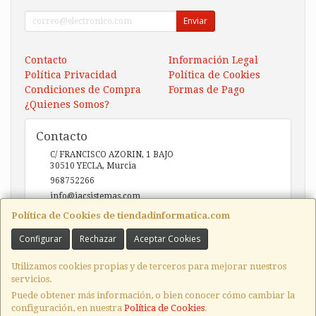
Enviar
Contacto
Información Legal
Política Privacidad
Política de Cookies
Condiciones de Compra
Formas de Pago
¿Quienes Somos?
Contacto
C/ FRANCISCO AZORIN, 1 BAJO
30510
YECLA
,
Murcia
968752266
info@iacsistemas.com
Política de Cookies de tiendadinformatica.com
Configurar
Rechazar
Aceptar Cookies
Horario
10:00 a 14:00 y de 17:00 a 20:00
Utilizamos cookies propias y de terceros para mejorar nuestros
servicios.
Puede obtener más información, o bien conocer cómo cambiar la
configuración, en nuestra
Política de Cookies
.
, , , , España. - C.I.F.: B73123127 - Tfno: