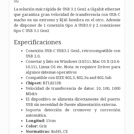
5G
La solución más rápida de USB 3.1 Gen1 a Gigabit ethernet
que garantiza gran velocidad de transferencia con USB-C
macho en un extremo y RJ45 hembra en el otro. Además
de disponer de 1 conexión tipo A USB3.0 y 2 conexiones
tipo C USB 3.1 Gen1
Especificaciones
Conexión USB-C USB3.1 Gen1, retrocompatible con
USB 2.0.
Conectar y listo en Windows (10/11), Mac OS X (10.6-
10.11), Linux OS etc. Nota: se requiere Driver para
algunos sistemas operativos
Compatible con IEEE 802.3, 802.3u and 802.3ab
Chipset:
RTL8153B
Velocidad de transferencia de datos: 10, 100, 1000
Mbit/s
El dispositivo se alimenta directamente del puerto
USB sin necesidad de fuente alimentación externa.
Soporta detección de crossover y corrección
automática.
Longitud:
15cm
Color:
Gris
Normativas:
RoHS, CE