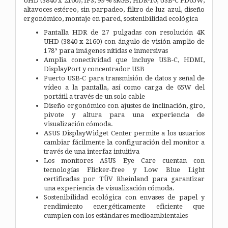
UHD (3840 x 2160), IPS, 99 % sRGB, HDR-10, USB-C PD65W,
altavoces estéreo, sin parpadeo, filtro de luz azul, diseño
ergonómico, montaje en pared, sostenibilidad ecológica
Pantalla HDR de 27 pulgadas con resolución 4K
UHD (3840 x 2160) con ángulo de visión amplio de
178° para imágenes nítidas e inmersivas
Amplia conectividad que incluye USB-C, HDMI,
DisplayPort y concentrador USB
Puerto USB-C para transmisión de datos y señal de
vídeo a la pantalla, así como carga de 65W del
portátil a través de un solo cable
Diseño ergonómico con ajustes de inclinación, giro,
pivote y altura para una experiencia de
visualización cómoda.
ASUS DisplayWidget Center permite a los usuarios
cambiar fácilmente la configuración del monitor a
través de una interfaz intuitiva
Los monitores ASUS Eye Care cuentan con
tecnologías Flicker-free y Low Blue Light
certificadas por TÜV Rheinland para garantizar
una experiencia de visualización cómoda.
Sostenibilidad ecológica con envases de papel y
rendimiento energéticamente eficiente que
cumplen con los estándares medioambientales