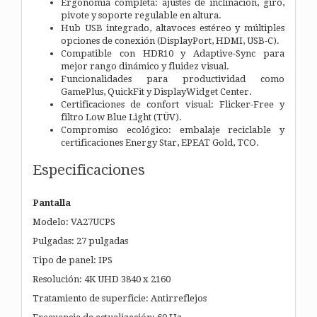
Ergonomía completa: ajustes de inclinación, giro,
pivote y soporte regulable en altura.
Hub USB integrado, altavoces estéreo y múltiples
opciones de conexión (DisplayPort, HDMI, USB-C).
Compatible con HDR10 y Adaptive-Sync para
mejor rango dinámico y fluidez visual.
Funcionalidades para productividad como
GamePlus, QuickFit y DisplayWidget Center.
Certificaciones de confort visual: Flicker-Free y
filtro Low Blue Light (TÜV).
Compromiso ecológico: embalaje reciclable y
certificaciones Energy Star, EPEAT Gold, TCO.
Especificaciones
Pantalla
Modelo: VA27UCPS
Pulgadas: 27 pulgadas
Tipo de panel: IPS
Resolución: 4K UHD 3840 x 2160
Tratamiento de superficie: Antirreflejos