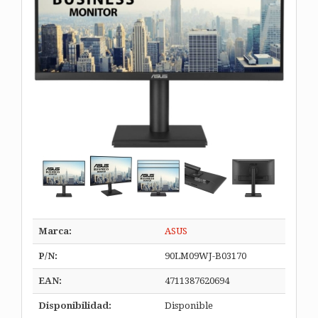
Marca:
ASUS
P/N:
90LM09WJ-B03170
EAN:
4711387620694
Disponibilidad:
Disponible