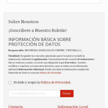
Sobre Nosotros
¡Suscríbete a Nuestro Boletín!
INFORMACIÓN BÁSICA SOBRE
PROTECCIÓN DE DATOS
Responsable
: INGENIERIA AVANZADA DE COMUNIC. Y SISTEMAS, S.L.
Finalidad
: Responder las consultas planteadas por el usuario y enviarle la
información solicitada;
Legitimación
: Consentimiento del usuario;
Destinatarios
:
Solo se realizan cesiones si existe una obligación legal;
Derechos
: Acceder,
rectificar y suprimir, así como otros derechos, como se indica en la información
adicional;
Información Adicional
: Puede consultar la información completa de
Protección de Datos en nuestra
Política de Privacidad
.
He leído y acepto la
Política de Privacidad
.
Enviar
Contacto
Información Legal