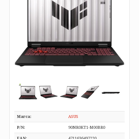
Marca:
ASUS
P/N:
90NR0KT1-M00BR0
EAN:
4711636497220