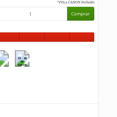
*IVA y CANON Incluido
Comprar
33 - 48
W
USB PD