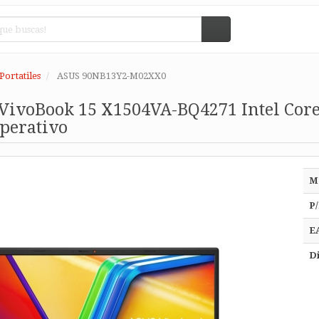
Portatiles
ASUS 90NB13Y2-M02XX0
 VivoBook 15 X1504VA-BQ4271 Intel Core
perativo
M
P/
E
Di