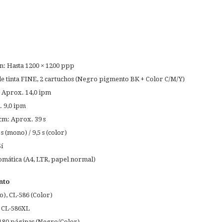
n: Hasta 1200 × 1200 ppp
de tinta FINE, 2 cartuchos (Negro pigmento BK + Color C/M/Y)
Aprox. 14,0 ipm
. 9,0 ipm
 cm: Aprox. 39 s
 (mono) / 9,5 s (color)
í
mática (A4, LTR, papel normal)
nto
), CL-586 (Color)
, CL-586XL
180 páginas (Negro/Color)