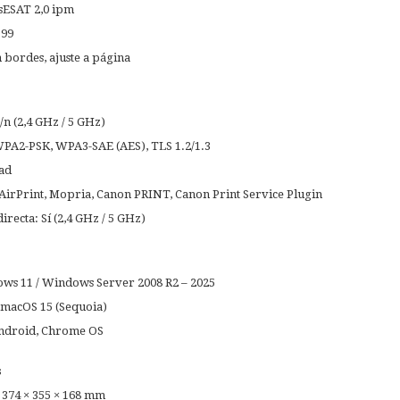
 sESAT 2,0 ipm
 99
n bordes, ajuste a página
/n (2,4 GHz / 5 GHz)
PA2-PSK, WPA3-SAE (AES), TLS 1.2/1.3
dad
AirPrint, Mopria, Canon PRINT, Canon Print Service Plugin
recta: Sí (2,4 GHz / 5 GHz)
ws 11 / Windows Server 2008 R2 – 2025
 macOS 15 (Sequoia)
Android, Chrome OS
s
 374 × 355 × 168 mm