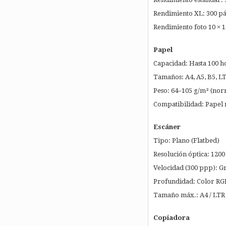
Rendimiento XL: 300 p
Rendimiento foto 10 × 15
Papel
Capacidad: Hasta 100 ho
Tamaños: A4, A5, B5, LT
Peso: 64–105 g/m² (norm
Compatibilidad: Papel 
Escáner
Tipo: Plano (Flatbed)
Resolución óptica: 1200
Velocidad (300 ppp): Gri
Profundidad: Color RGB 8
Tamaño máx.: A4 / LTR
Copiadora