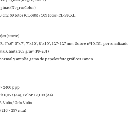
áginas (Negro/Color)
 cm: 69 fotos (CL-586) / 109 fotos (CL-586XL)
jas (casete)
R, 4"x6", 5"x7", 7"x10", 8"x10", 127×127 mm, Sobre nº10, DL, personaliz
al), hasta 265 g/m² (PP-201)
normal y amplia gama de papeles fotográficos Canon
 × 2400 ppp
s 6,05 s (A4), Color 12,10 s (A4)
 bits / Gris 8 bits
 (216 × 297 mm)