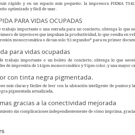
 más rápido y en un espacio más pequeño: la impresora PIXMA TS415
ño optimizado y fácil de usar.
PIDA PARA VIDAS OCUPADAS
 trabajo importante o una entrada para un concierto, obtenga lo que nec
mero de inyectores que impulsan la productividad, lo que resulta en ve
esión monocromática o de tan solo 9,5 segundos* para su primer docume
ida para vidas ocupadas
e trabajo importante o un boleto de concierto, obtenga lo que necesi
es de impresión de 14 ipm monocromático y 9 ipm color, y una mayor can
or con tinta negra pigmentada.
 más claras y fáciles de leer con la ubicación inteligente de puntos y l
negra pigmentada actualizada.
mas gracias a la conectividad mejorada
amiento sin complicaciones independientemente de cómo imprima, gracias
es