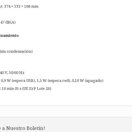
): 374 × 533 × 168 mm
 47 dB(A)
onamiento
sin condensación)
40 V, 50/60 Hz
0,9 W (espera USB), 1,5 W (espera red), 0,10 W (apagado)
10 min 05 s (UE ErP Lote 26)
 a Nuestro Boletín!