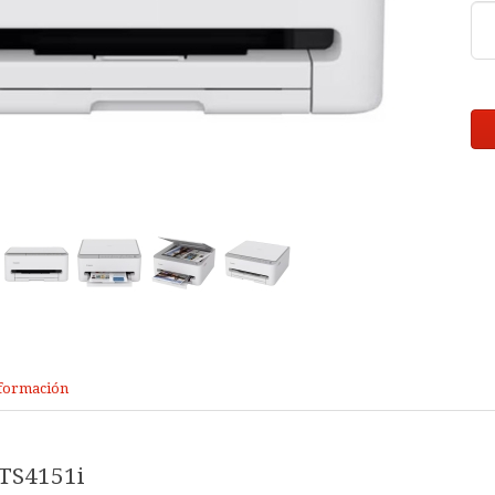
formación
TS4151i