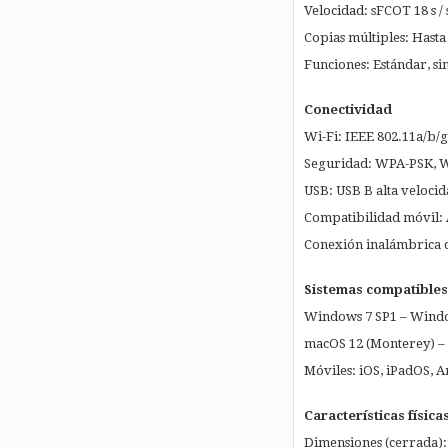
Velocidad: sFCOT 18 s /
Copias múltiples: Hasta
Funciones: Estándar, si
Conectividad
Wi-Fi: IEEE 802.11a/b/g
Seguridad: WPA-PSK, W
USB: USB B alta veloci
Compatibilidad móvil: 
Conexión inalámbrica di
Sistemas compatibles
Windows 7 SP1 – Windo
macOS 12 (Monterey) –
Móviles: iOS, iPadOS, 
Características física
Dimensiones (cerrada):