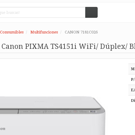
 Consumibles
Multifunciones
CANON 7181C026
 Canon PIXMA TS4151i WiFi/ Dúplex/ B
M
P/
E
Di