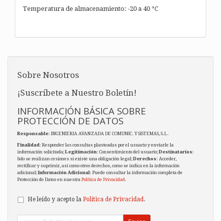
Temperatura de almacenamiento: -20 a 40 °C
Sobre Nosotros
¡Suscríbete a Nuestro Boletín!
INFORMACIÓN BÁSICA SOBRE
PROTECCIÓN DE DATOS
Responsable
: INGENIERIA AVANZADA DE COMUNIC. Y SISTEMAS, S.L.
Finalidad
: Responder las consultas planteadas por el usuario y enviarle la
información solicitada;
Legitimación
: Consentimiento del usuario;
Destinatarios
:
Solo se realizan cesiones si existe una obligación legal;
Derechos
: Acceder,
rectificar y suprimir, así como otros derechos, como se indica en la información
adicional;
Información Adicional
: Puede consultar la información completa de
Protección de Datos en nuestra
Política de Privacidad
.
He leído y acepto la
Política de Privacidad
.