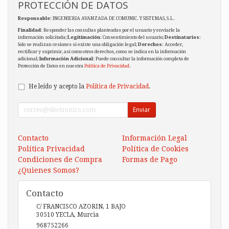
PROTECCIÓN DE DATOS
Responsable
: INGENIERIA AVANZADA DE COMUNIC. Y SISTEMAS, S.L.
Finalidad
: Responder las consultas planteadas por el usuario y enviarle la
información solicitada;
Legitimación
: Consentimiento del usuario;
Destinatarios
:
Solo se realizan cesiones si existe una obligación legal;
Derechos
: Acceder,
rectificar y suprimir, así como otros derechos, como se indica en la información
adicional;
Información Adicional
: Puede consultar la información completa de
Protección de Datos en nuestra
Política de Privacidad
.
He leído y acepto la
Política de Privacidad
.
Enviar
Contacto
Información Legal
Política Privacidad
Política de Cookies
Condiciones de Compra
Formas de Pago
¿Quienes Somos?
Contacto
C/ FRANCISCO AZORIN, 1 BAJO
30510
YECLA
,
Murcia
968752266