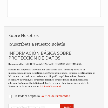
Sobre Nosotros
¡Suscríbete a Nuestro Boletín!
INFORMACIÓN BÁSICA SOBRE
PROTECCIÓN DE DATOS
Responsable
: INGENIERIA AVANZADA DE COMUNIC. Y SISTEMAS, S.L.
Finalidad
: Responder las consultas planteadas por el usuario y enviarle la
información solicitada;
Legitimación
: Consentimiento del usuario;
Destinatarios
:
Solo se realizan cesiones si existe una obligación legal;
Derechos
: Acceder,
rectificar y suprimir, así como otros derechos, como se indica en la información
adicional;
Información Adicional
: Puede consultar la información completa de
Protección de Datos en nuestra
Política de Privacidad
.
He leído y acepto la
Política de Privacidad
.
Enviar