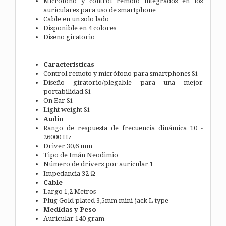
Micrófono y control remoto integrados en los
auriculares para uso de smartphone
Cable en un solo lado
Disponible en 4 colores
Diseño giratorio
Características
Control remoto y micrófono para smartphones Si
Diseño giratorio/plegable para una mejor
portabilidad Si
On Ear Si
Light weight Si
Audio
Rango de respuesta de frecuencia dinámica 10 -
26000 Hz
Driver 30,6 mm
Tipo de Imán Neodimio
Número de drivers por auricular 1
Impedancia 32 Ω
Cable
Largo 1,2 Metros
Plug Gold plated 3,5mm mini-jack L-type
Medidas y Peso
Auricular 140 gram