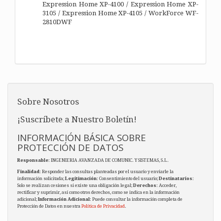
Expression Home XP-4100 / Expression Home XP-
3105 / Expression Home XP-4105 / WorkForce WF-
2810DWF
Sobre Nosotros
¡Suscríbete a Nuestro Boletín!
INFORMACIÓN BÁSICA SOBRE
PROTECCIÓN DE DATOS
Responsable
: INGENIERIA AVANZADA DE COMUNIC. Y SISTEMAS, S.L.
Finalidad
: Responder las consultas planteadas por el usuario y enviarle la
información solicitada;
Legitimación
: Consentimiento del usuario;
Destinatarios
:
Solo se realizan cesiones si existe una obligación legal;
Derechos
: Acceder,
rectificar y suprimir, así como otros derechos, como se indica en la información
adicional;
Información Adicional
: Puede consultar la información completa de
Protección de Datos en nuestra
Política de Privacidad
.