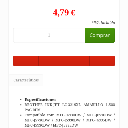
4,79 €
*IVA Incluido
Comprar
Características
Especificaciones
BROTHER INK-JET LC-3219XL AMARILLO 1.500
PAG REM
Compatible con: MFC-J6930DW / MFC-J6530DW /
MFC-J5730DW / MFC-J5330DW / MFC-J6935DW /
MFC-J5930DW / MFC-J5335DW