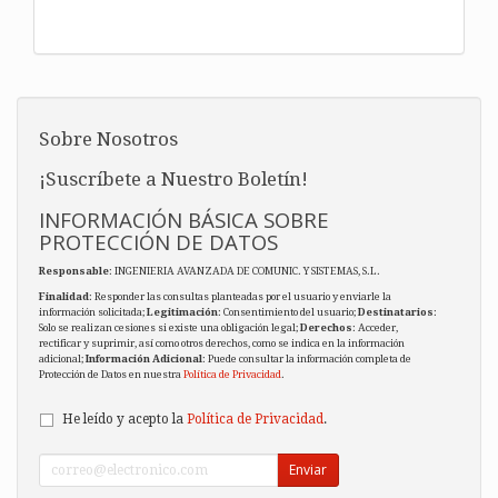
Sobre Nosotros
¡Suscríbete a Nuestro Boletín!
INFORMACIÓN BÁSICA SOBRE
PROTECCIÓN DE DATOS
Responsable
: INGENIERIA AVANZADA DE COMUNIC. Y SISTEMAS, S.L.
Finalidad
: Responder las consultas planteadas por el usuario y enviarle la
información solicitada;
Legitimación
: Consentimiento del usuario;
Destinatarios
:
Solo se realizan cesiones si existe una obligación legal;
Derechos
: Acceder,
rectificar y suprimir, así como otros derechos, como se indica en la información
adicional;
Información Adicional
: Puede consultar la información completa de
Protección de Datos en nuestra
Política de Privacidad
.
He leído y acepto la
Política de Privacidad
.
Enviar