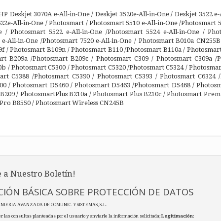
 Deskjet 3070A e-All-in-One / Deskjet 3520e-All-in-One / Deskjet 3522 e-Al
4622e-All-in-One / Photosmart / Photosmart 5510 e-All-in-One /Photosmart 
ne / Photosmart 5522 e-All-in-One /Photosmart 5524 e-All-in-One / Pho
 e-All-in-One /Photosmart 7520 e-All-in-One / Photosmart B010a CN255
9f / Photosmart B109n / Photosmart B110 /Photosmart B110a / Photosmar
rt B209a /Photosmart B209c / Photosmart C309 / Photosmart C309a /
b / Photosmart C5300 / Photosmart C5320 /Photosmart C5324 / Photosmar
art C5388 /Photosmart C5390 / Photosmart C5393 / Photosmart C6324 
00 / Photosmart D5460 / Photosmart D5463 /Photosmart D5468 / Photosma
 B209 / PhotosmartPlus B210a / Photosmart Plus B210c / Photosmart P
 Pro B8550 / Photosmart Wireless CN245B
 a Nuestro Boletín!
IÓN BÁSICA SOBRE PROTECCIÓN DE DATOS
ENIERIA AVANZADA DE COMUNIC. Y SISTEMAS, S.L.
r las consultas planteadas por el usuario y enviarle la información solicitada;
Legitimación
: