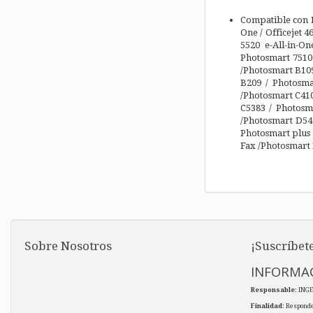
Compatible con HP
One / Officejet 
5520 e-All-in-O
Photosmart 7510
/Photosmart B10
B209 / Photosma
/Photosmart C410
C5383 / Photosm
/Photosmart D54
Photosmart plus
Fax /Photosmart
Sobre Nosotros
¡Suscríbete
INFORMAC
Responsable
: ING
Finalidad
: Responde