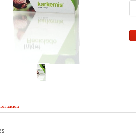
formación
es