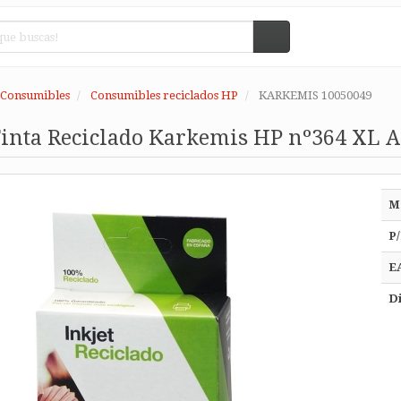
 Consumibles
Consumibles reciclados HP
KARKEMIS 10050049
inta Reciclado Karkemis HP nº364 XL A
M
P/
E
Di