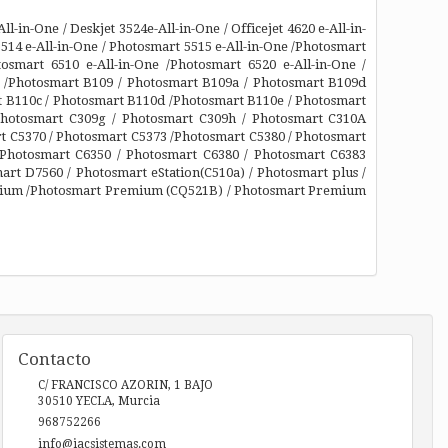
l-in-One / Deskjet 3524e-All-in-One / Officejet 4620 e-All-in-
5514 e-All-in-One / Photosmart 5515 e-All-in-One /Photosmart
tosmart 6510 e-All-in-One /Photosmart 6520 e-All-in-One /
B /Photosmart B109 / Photosmart B109a / Photosmart B109d
t B110c / Photosmart B110d /Photosmart B110e / Photosmart
Photosmart C309g / Photosmart C309h / Photosmart C310A
t C5370 / Photosmart C5373 /Photosmart C5380 / Photosmart
/Photosmart C6350 / Photosmart C6380 / Photosmart C6383
rt D7560 / Photosmart eStation(C510a) / Photosmart plus /
remium /Photosmart Premium (CQ521B) / Photosmart Premium
Contacto
C/ FRANCISCO AZORIN, 1 BAJO
30510
YECLA
,
Murcia
968752266
info@iacsistemas.com