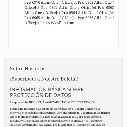
Pro 6976 All-in-One / OfficeJet Pro 6962 All-in-One /
OfficeJet Pro 6961 All-in-One / OfficeJet Pro 6963
All-in-One / OfficeJet Pro 6964 All-in-One / OfficeJet
Pro 6965 All-in-One / OfficeJet Pro 6966 All-in-One /
OfficeJet Pro 6968 All-in-One
Sobre Nosotros
¡Suscríbete a Nuestro Boletín!
INFORMACIÓN BÁSICA SOBRE
PROTECCIÓN DE DATOS
Responsable
: INGENIERIA AVANZADA DE COMUNIC. Y SISTEMAS, S.L.
Finalidad
: Responder las consultas planteadas por el usuario y enviarle la
información solicitada;
Legitimación
: Consentimiento del usuario;
Destinatarios
:
Solo se realizan cesiones si existe una obligación legal;
Derechos
: Acceder,
rectificar y suprimir, así como otros derechos, como se indica en la información
adicional;
Información Adicional
: Puede consultar la información completa de