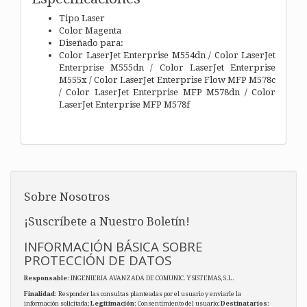
Tipo Laser
Color Magenta
Diseñado para:
Color LaserJet Enterprise M554dn / Color LaserJet
Enterprise M555dn / Color LaserJet Enterprise
M555x / Color LaserJet Enterprise Flow MFP M578c
/ Color LaserJet Enterprise MFP M578dn / Color
LaserJet Enterprise MFP M578f
Sobre Nosotros
¡Suscríbete a Nuestro Boletín!
INFORMACIÓN BÁSICA SOBRE
PROTECCIÓN DE DATOS
Responsable
: INGENIERIA AVANZADA DE COMUNIC. Y SISTEMAS, S.L.
Finalidad
: Responder las consultas planteadas por el usuario y enviarle la
información solicitada;
Legitimación
: Consentimiento del usuario;
Destinatarios
: