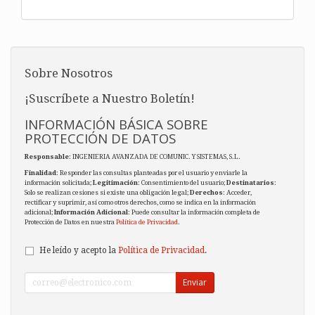
Sobre Nosotros
¡Suscríbete a Nuestro Boletín!
INFORMACIÓN BÁSICA SOBRE
PROTECCIÓN DE DATOS
Responsable
: INGENIERIA AVANZADA DE COMUNIC. Y SISTEMAS, S.L.
Finalidad
: Responder las consultas planteadas por el usuario y enviarle la
información solicitada;
Legitimación
: Consentimiento del usuario;
Destinatarios
:
Solo se realizan cesiones si existe una obligación legal;
Derechos
: Acceder,
rectificar y suprimir, así como otros derechos, como se indica en la información
adicional;
Información Adicional
: Puede consultar la información completa de
Protección de Datos en nuestra
Política de Privacidad
.
He leído y acepto la
Política de Privacidad
.
Enviar