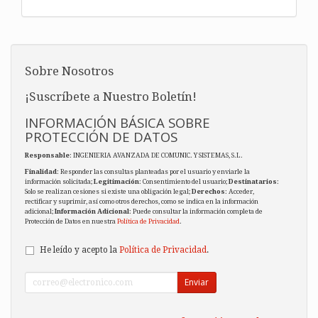
Sobre Nosotros
¡Suscríbete a Nuestro Boletín!
INFORMACIÓN BÁSICA SOBRE
PROTECCIÓN DE DATOS
Responsable
: INGENIERIA AVANZADA DE COMUNIC. Y SISTEMAS, S.L.
Finalidad
: Responder las consultas planteadas por el usuario y enviarle la
información solicitada;
Legitimación
: Consentimiento del usuario;
Destinatarios
:
Solo se realizan cesiones si existe una obligación legal;
Derechos
: Acceder,
rectificar y suprimir, así como otros derechos, como se indica en la información
adicional;
Información Adicional
: Puede consultar la información completa de
Protección de Datos en nuestra
Política de Privacidad
.
He leído y acepto la
Política de Privacidad
.
Enviar