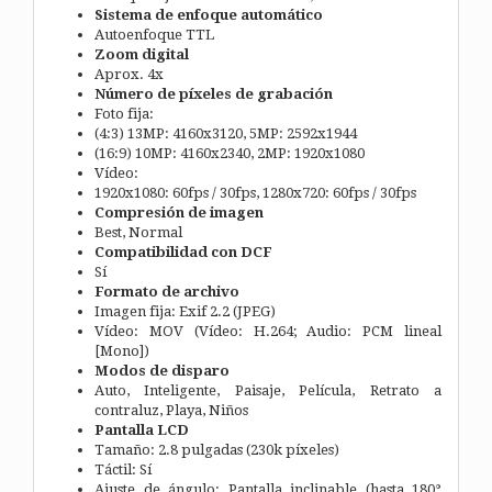
Sistema de enfoque automático
Autoenfoque TTL
Zoom digital
Aprox. 4x
Número de píxeles de grabación
Foto fija:
(4:3) 13MP: 4160x3120, 5MP: 2592x1944
(16:9) 10MP: 4160x2340, 2MP: 1920x1080
Vídeo:
1920x1080: 60fps / 30fps, 1280x720: 60fps / 30fps
Compresión de imagen
Best, Normal
Compatibilidad con DCF
Sí
Formato de archivo
Imagen fija: Exif 2.2 (JPEG)
Vídeo: MOV (Vídeo: H.264; Audio: PCM lineal
[Mono])
Modos de disparo
Auto, Inteligente, Paisaje, Película, Retrato a
contraluz, Playa, Niños
Pantalla LCD
Tamaño: 2.8 pulgadas (230k píxeles)
Táctil: Sí
Ajuste de ángulo: Pantalla inclinable (hasta 180°