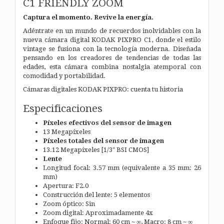
C1 FRIENDLY ZOOM
Captura el momento. Revive la energía.
Adéntrate en un mundo de recuerdos inolvidables con la
nueva cámara digital KODAK PIXPRO C1, donde el estilo
vintage se fusiona con la tecnología moderna. Diseñada
pensando en los creadores de tendencias de todas las
edades, esta cámara combina nostalgia atemporal con
comodidad y portabilidad.
Cámaras digitales KODAK PIXPRO: cuenta tu historia
Especificaciones
Píxeles efectivos del sensor de imagen
13 Megapíxeles
Píxeles totales del sensor de imagen
13.12 Megapíxeles [1/3" BSI CMOS]
Lente
Longitud focal: 3.57 mm (equivalente a 35 mm: 26
mm)
Apertura: F2.0
Construcción del lente: 5 elementos
Zoom óptico: Sin
Zoom digital: Aproximadamente 4x
Enfoque fijo: Normal: 60 cm ~ ∞, Macro: 8 cm ~ ∞