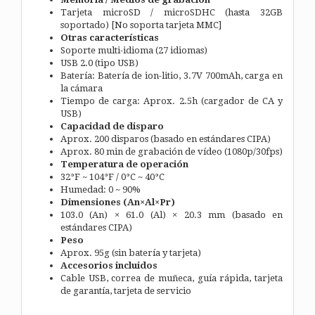
Tarjeta microSD / microSDHC (hasta 32GB
soportado) [No soporta tarjeta MMC]
Otras características
Soporte multi-idioma (27 idiomas)
USB 2.0 (tipo USB)
Batería: Batería de ion-litio, 3.7V 700mAh, carga en
la cámara
Tiempo de carga: Aprox. 2.5h (cargador de CA y
USB)
Capacidad de disparo
Aprox. 200 disparos (basado en estándares CIPA)
Aprox. 80 min de grabación de vídeo (1080p/30fps)
Temperatura de operación
32°F ~ 104°F / 0°C ~ 40°C
Humedad: 0 ~ 90%
Dimensiones (An×Al×Pr)
103.0 (An) × 61.0 (Al) × 20.3 mm (basado en
estándares CIPA)
Peso
Aprox. 95g (sin batería y tarjeta)
Accesorios incluidos
Cable USB, correa de muñeca, guía rápida, tarjeta
de garantía, tarjeta de servicio