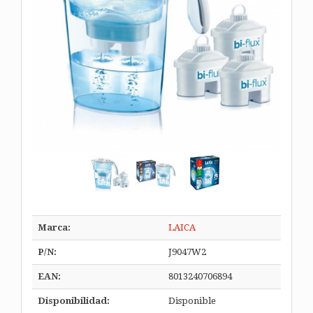
Marca:
LAICA
P/N:
J9047W2
EAN:
8013240706894
Disponibilidad:
Disponible