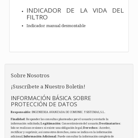
INDICADOR DE LA VIDA DEL
FILTRO
Indicador manual desmontable
Sobre Nosotros
¡Suscríbete a Nuestro Boletín!
INFORMACIÓN BÁSICA SOBRE
PROTECCIÓN DE DATOS
Responsable
: INGENIERIA AVANZADA DE COMUNIC. Y SISTEMAS, S.L.
Finalidad
: Responder las consultas planteadas por el usuario y enviarle la
información solicitada;
Legitimación
: Consentimiento del usuario;
Destinatarios
:
Solo se realizan cesiones si existe una obligación legal;
Derechos
: Acceder,
rectificar y suprimir, así como otros derechos, como se indica en la información
adicional;
Información Adicional
: Puede consultar la información completa de