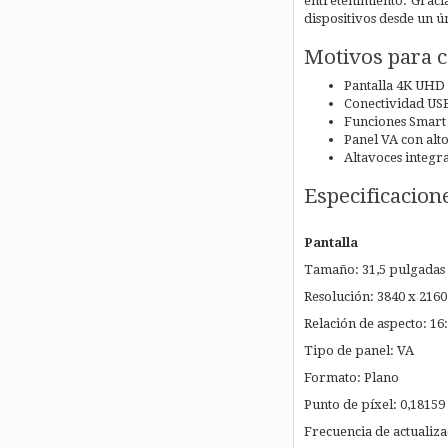
entretenimiento. Gracia
dispositivos desde un ú
Motivos para 
Pantalla 4K UHD 
Conectividad USB
Funciones Smart 
Panel VA con alto
Altavoces integr
Especificacion
Pantalla
Tamaño: 31,5 pulgadas 
Resolución: 3840 x 2160
Relación de aspecto: 16
Tipo de panel: VA
Formato: Plano
Punto de píxel: 0,1815
Frecuencia de actualiza