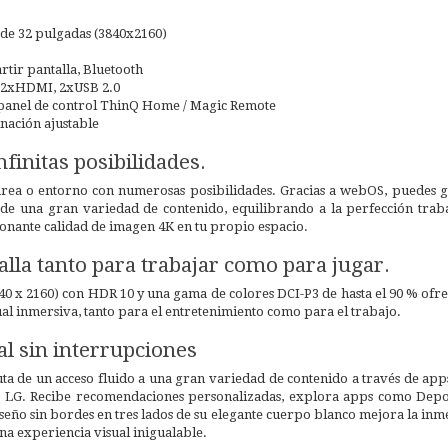
de 32 pulgadas (3840x2160)
rtir pantalla, Bluetooth
 2xHDMI, 2xUSB 2.0
 panel de control ThinQ Home / Magic Remote
inación ajustable
nfinitas posibilidades.
area o entorno con numerosas posibilidades. Gracias a webOS, puedes ges
de una gran variedad de contenido, equilibrando a la perfección traba
onante calidad de imagen 4K en tu propio espacio.
alla tanto para trabajar como para jugar.
0 x 2160) con HDR 10 y una gama de colores DCI-P3 de hasta el 90 % ofrece
al inmersiva, tanto para el entretenimiento como para el trabajo.
l sin interrupciones
uta de un acceso fluido a una gran variedad de contenido a través de ap
de LG. Recibe recomendaciones personalizadas, explora apps como Deport
iseño sin bordes en tres lados de su elegante cuerpo blanco mejora la inm
na experiencia visual inigualable.