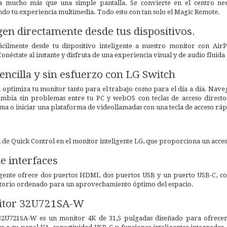
ea mucho más que una simple pantalla. Se convierte en el centro neu
do tu experiencia multimedia. Todo esto con tan solo el Magic Remote.
gen directamente desde tus dispositivos.
cilmente desde tu dispositivo inteligente a nuestro monitor con Air
Conéctate al instante y disfruta de una experiencia visual y de audio fluid
encilla y sin esfuerzo con LG Switch
 optimiza tu monitor tanto para el trabajo como para el día a día. Naveg
cambia sin problemas entre tu PC y webOS con teclas de acceso directo.
ema o iniciar una plataforma de videollamadas con una tecla de acceso ráp
e Quick Control en el monitor inteligente LG, que proporciona un acceso
e interfaces
gente ofrece dos puertos HDMI, dos puertos USB y un puerto USB-C, com
ritorio ordenado para un aprovechamiento óptimo del espacio.
itor 32U721SA-W
2U721SA-W es un monitor 4K de 31,5 pulgadas diseñado para ofrecer 