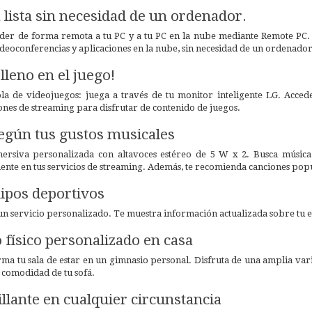
 lista sin necesidad de un ordenador.
er de forma remota a tu PC y a tu PC en la nube mediante Remote PC. Es
ideoconferencias y aplicaciones en la nube, sin necesidad de un ordenador
lleno en el juego!
la de videojuegos: juega a través de tu monitor inteligente LG. Acced
ones de streaming para disfrutar de contenido de juegos.
egún tus gustos musicales
mersiva personalizada con altavoces estéreo de 5 W x 2. Busca música
nte en tus servicios de streaming. Además, te recomienda canciones popu
uipos deportivos
n servicio personalizado. Te muestra información actualizada sobre tu e
físico personalizado en casa
rma tu sala de estar en un gimnasio personal. Disfruta de una amplia var
a comodidad de tu sofá.
illante en cualquier circunstancia