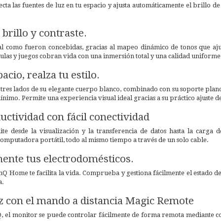
ecta las fuentes de luz en tu espacio y ajusta automáticamente el brillo d
brillo y contraste.
al como fueron concebidas, gracias al mapeo dinámico de tonos que ajus
ículas y juegos cobran vida con una inmersión total y una calidad uniforme
acio, realza tu estilo.
 tres lados de su elegante cuerpo blanco, combinado con su soporte plano 
imo. Permite una experiencia visual ideal gracias a su práctico ajuste de
uctividad con fácil conectividad
e desde la visualización y la transferencia de datos hasta la carga de
omputadora portátil, todo al mismo tiempo a través de un solo cable.
mente tus electrodomésticos.
nQ Home te facilita la vida. Comprueba y gestiona fácilmente el estado de
a.
z con el mando a distancia Magic Remote
Q, el monitor se puede controlar fácilmente de forma remota mediante co