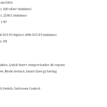
 ms (GtG)
o), 200 cd/m² (mínimo)
o), 2100:1 (mínimo)
 178°
% DCI-P3 (típico), 80% DCI-P3 (mínimo)
s, 3H
mático, Quick Start+, temporizador de reposo
ree, Modo lectura, Smart Energy Saving
G Switch, OnScreen Control