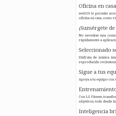
Oficina en casa
webOS te permite acced
oficina en casa, como v
¡Sumérgete de 
No necesitas una conso
rápidamente a aplicaci
Seleccionado s
Disfruta de música in
reproducido recienteme
Sigue a tus eq
Apoya a tu equipo con u
Entrenamiento 
Con LG Fitness, transfo
objetivos, todo desde l
Inteligencia br