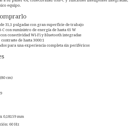
s a su panel VA, conectividad USB-C y funciones inteligentes integradas
nico equipo.
comprarlo
de 31,5 pulgadas con gran superficie de trabajo
-C con suministro de energía de hasta 65 W
con conectividad Wi-Fi y Bluetooth integradas
 contraste de hasta 3000:1
ados para una experiencia completa sin periféricos
es
(80 cm)
:9
9 x 0,18159 mm
ción: 60 Hz