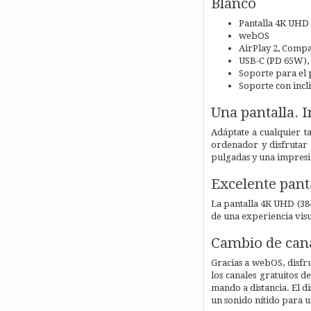
Blanco
Pantalla 4K UHD 
webOS
AirPlay 2, Compa
USB-C (PD 65W),
Soporte para el
Soporte con incl
Una pantalla. I
Adáptate a cualquier t
ordenador y disfrutar 
pulgadas y una impresi
Excelente pant
La pantalla 4K UHD (384
de una experiencia visu
Cambio de cana
Gracias a webOS, disfr
los canales gratuitos 
mando a distancia. El d
un sonido nítido para u