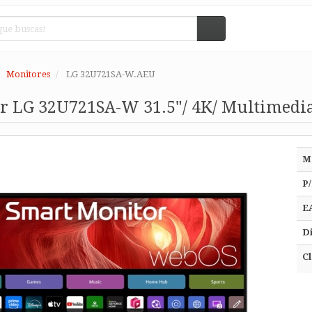
Monitores
LG 32U721SA-W.AEU
r LG 32U721SA-W 31.5"/ 4K/ Multimedia
M
P/
E
Di
Cl