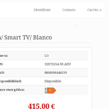
Identifícate
Contacto
Carrito
/ Smart TV/ Blanco
arca:
LG
N:
32U721SA-W.AEU
AN:
8806096446539
sponibilidad:
Disponible
ase energética:
415,00 €