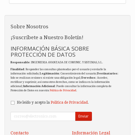
Sobre Nosotros
¡Suscríbete a Nuestro Boletín!
INFORMACIÓN BÁSICA SOBRE
PROTECCIÓN DE DATOS
Responsable
: INGENIERIA AVANZADA DE COMUNIC. Y SISTEMAS, S.L.
Finalidad
: Responder las consultas planteadas por el usuario y enviarle la
información solicitada;
Legitimación
: Consentimiento del usuario;
Destinatarios
:
Solo se realizan cesiones si existe una obligación legal;
Derechos
: Acceder,
rectificar y suprimir, así como otros derechos, como se indica en la información
adicional;
Información Adicional
: Puede consultar la información completa de
Protección de Datos en nuestra
Política de Privacidad
.
He leído y acepto la
Política de Privacidad
.
Enviar
Contacto
Información Legal